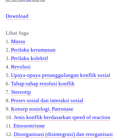
Download
Lihat Juga
1.
Massa
2.
Perilaku kerumunan
3.
Perilaku kolektif
4.
Revolusi
5.
Upaya-upaya penanggulangan konflik sosial
6.
Tahap-tahap resolusi konflik
7.
Stereotip
8.
Proses sosial dan interaksi sosial
9.
Konsep sosiologi. Patronase
10.
Jenis konflik berdasarkan speed of reaction
11.
Etnosentrisme
12.
Disorganisasi (disintegrasi) dan reorganisasi