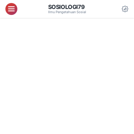
SOSIOLOGI79
Menu
Ilmu Pengetahuan Sosial
Da