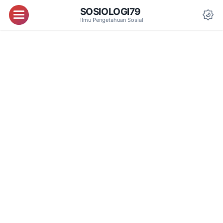
SOSIOLOGI79
Menu
Ilmu Pengetahuan Sosial
Da