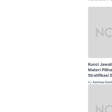
Kunci Jawa
Materi Pilih
Stratifikasi
By
Aletheia Rab