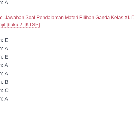
n: A
ci Jawaban Soal Pendalaman Materi Pilihan Ganda Kelas XI. E
jil [buku 2] [KTSP]
n: E
n: A
n: E
n: A
n: A
n: B
n: C
n: A