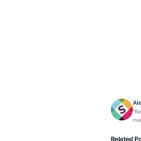
Al
“Ba
mam
Related P