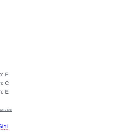
n: E
n: C
n: E
ntuk link
Sini