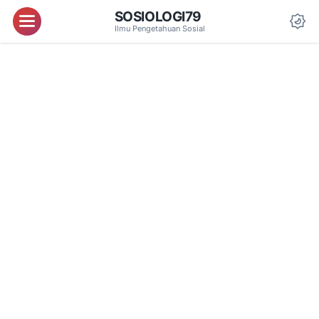
SOSIOLOGI79
Menu
Ilmu Pengetahuan Sosial
Da