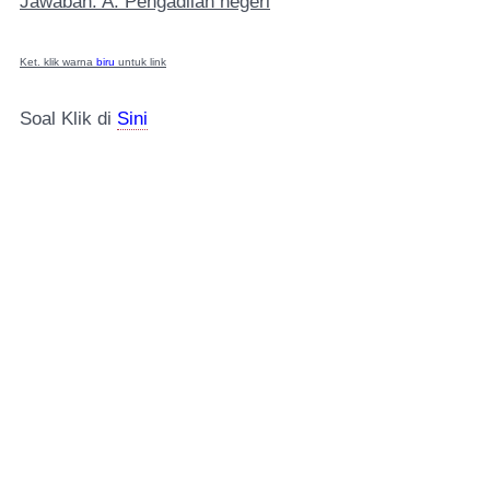
Jawaban: A. Pengadilan negeri
Ket. klik warna
biru
untuk link
Soal Klik di
Sini