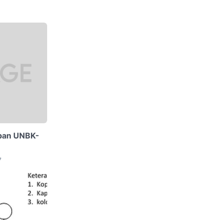
apan UNBK-
7