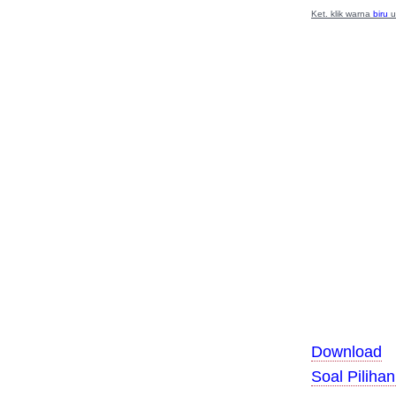
Ket. klik warna
biru
u
Download
Soal Piliha