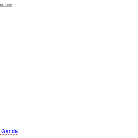
ntuk link
n Ganda