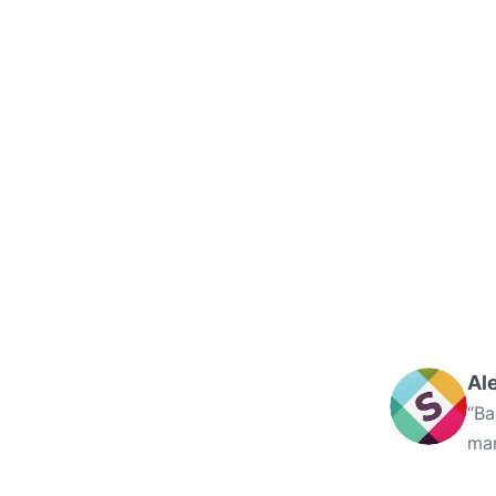
Al
“Ba
mam