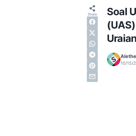
Soal 
(UAS)
Uraia
Alethe
10/15/