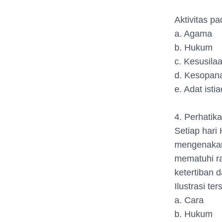
Aktivitas p
a. Agama
b. Hukum
c. Kesusila
d. Kesopan
e. Adat istia
4. Perhatikan
Setiap hari
mengenakan
mematuhi ram
ketertiban 
Ilustrasi t
a. Cara
b. Hukum