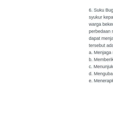
6. Suku Bug
syukur kepa
warga beke
perbedaan st
dapat menja
tersebut ada
a. Menjaga s
b. Memberika
c. Menunjuk
d. Mengubah
e. Menerap