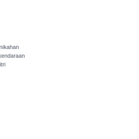
nikahan
 kendaraan
tri