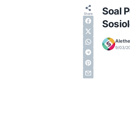
Soal P
Sosiol
Alethe
9/03/2