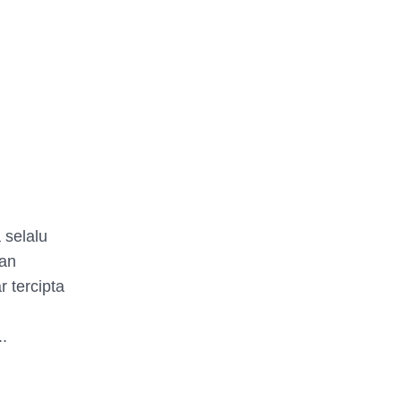
 selalu
dan
 tercipta
.