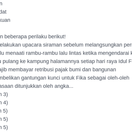
n
dat
akuan
n beberapa perilaku berikut!
 melakukan upacara siraman sebelum melangsungkan per
alu menaati rambu-rambu lalu lintas ketika mengendarai
lu pulang ke kampung halamannya setiap hari raya Idul Fi
jib membayar retribusi pajak bumi dan bangunan
belikan gantungan kunci untuk Fika sebagai oleh-oleh
saan ditunjukkan oleh angka...
n 3)
n 4)
n 5)
n 5)
n 5)