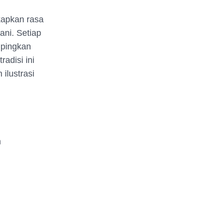
kapkan rasa
ani. Setiap
mpingkan
radisi ini
ilustrasi
n