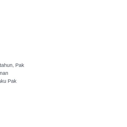
 tahun, Pak
unan
laku Pak