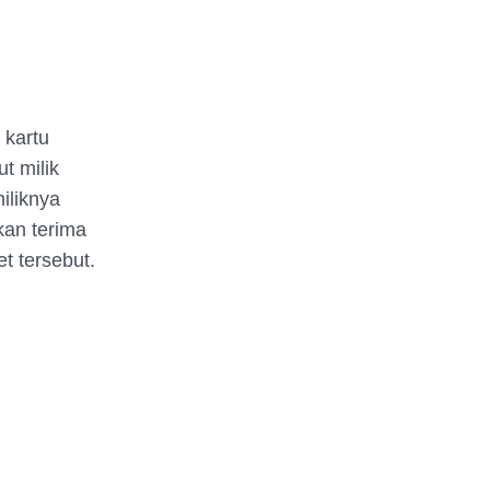
 kartu
t milik
iliknya
kan terima
t tersebut.