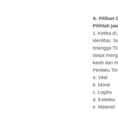
A. Pilihan
Pilihlah j
1. Ketika d
identitas. S
tetangga Ti
tanpa menga
kasih dan m
Perilaku Ti
a. Vital
b. Moral
c. Logika
d. Estetika
e. Materiel