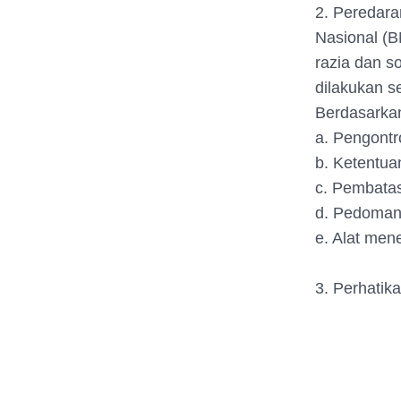
2. Peredara
Nasional (B
razia dan s
dilakukan s
Berdasarkan
a. Pengontr
b. Ketentu
c. Pembatas
d. Pedoman
e. Alat men
3. Perhatik