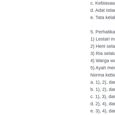
c. Kebiasaa
d. Adat istia
e. Tata kel
5. Perhatika
1) Lestari
2) Heni sel
3) Ria sela
4) Warga wa
5) Ayah mem
Norma kebia
a. 1), 2), da
b. 1), 2), da
c. 1), 3), da
d. 2), 4), da
e. 3), 4), da