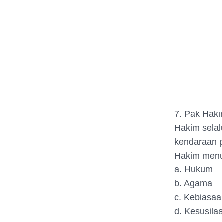
7. Pak Haki
Hakim selal
kendaraan p
Hakim menu
a. Hukum
b. Agama
c. Kebiasaa
d. Kesusila