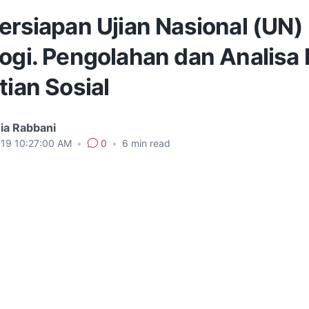
ersiapan Ujian Nasional (UN)
logi. Pengolahan dan Analisa
tian Sosial
ia Rabbani
019 10:27:00 AM
•
0
•
6
min read