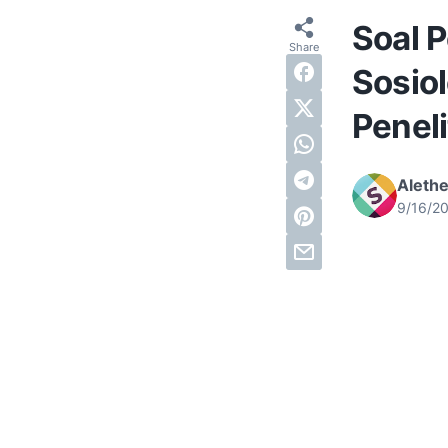
Soal P
Sosio
Peneli
Alethe
9/16/2