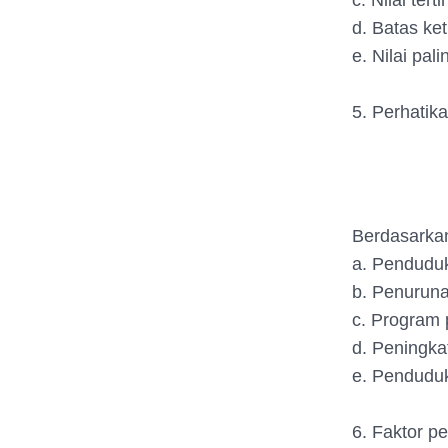
c. Nilai ter
d. Batas ke
e. Nilai pal
5. Perhatik
Berdasarkan
a. Penduduk
b. Penuruna
c. Program 
d. Peningka
e. Penduduk
6. Faktor p