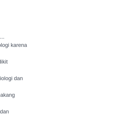
..
ologi karena
ikit
iologi dan
elakang
 dan