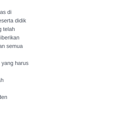
as di
serta didik
 telah
iberikan
dan semua
a yang harus
ah
den