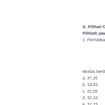
A. Pilihan
Pilihlah j
1. Perhatika
Modus berda
a. 37,25
b. 33,83
c. 32,55
d. 32,33
e. 31,23