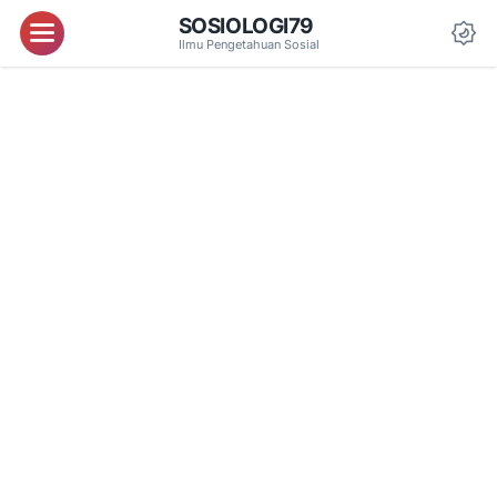
SOSIOLOGI79
Menu
Ilmu Pengetahuan Sosial
Da