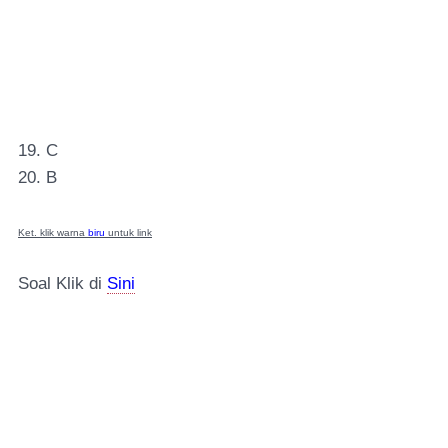
19. C
20. B
Ket. klik warna
biru
untuk link
Soal Klik di
Sini