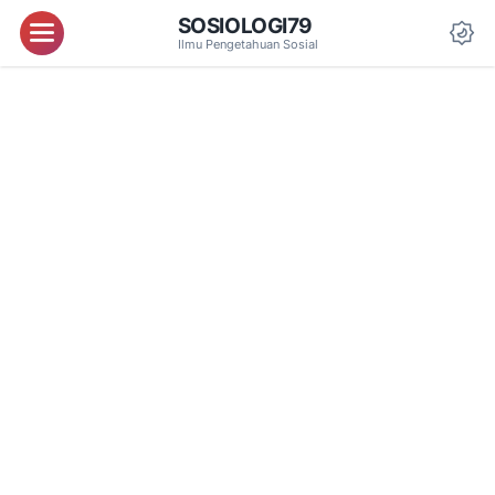
SOSIOLOGI79
Menu
Ilmu Pengetahuan Sosial
Da