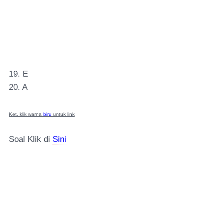
19. E
20. A
Ket. klik warna
biru
untuk link
Soal Klik di
Sini