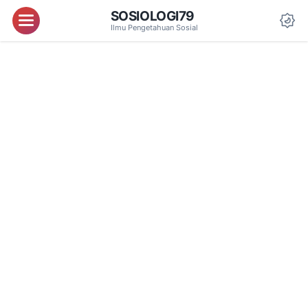
SOSIOLOGI79
Menu
Ilmu Pengetahuan Sosial
Da