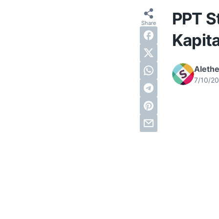
PPT S
Kapita
Alethe
7/10/2