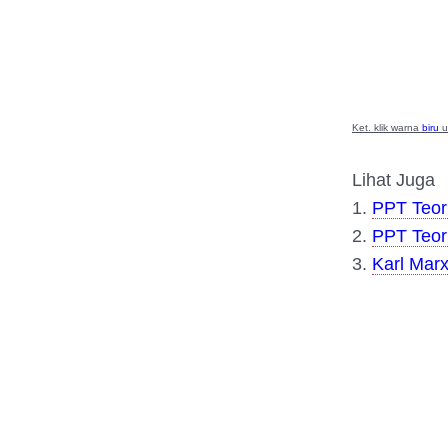
Ket. klik warna
biru
u
Lihat Juga
1.
PPT Teori
2.
PPT Teori
3.
Karl Marx