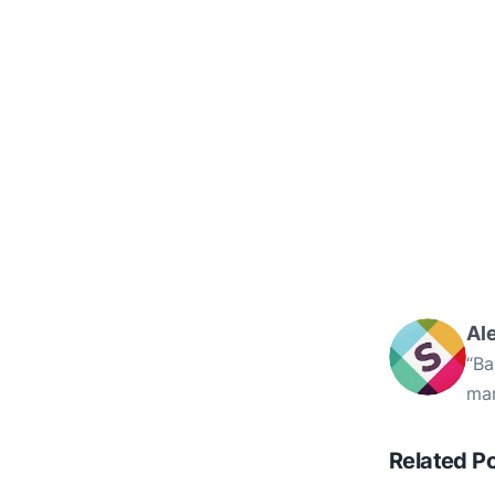
Al
“Ba
mam
Related P