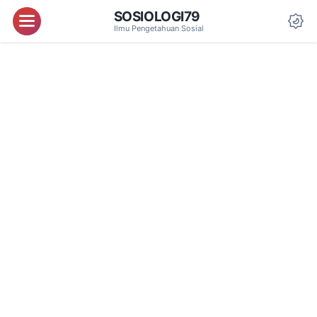
SOSIOLOGI79
Menu
Ilmu Pengetahuan Sosial
Da