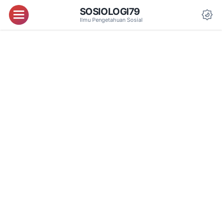
SOSIOLOGI79
Menu
Ilmu Pengetahuan Sosial
Da