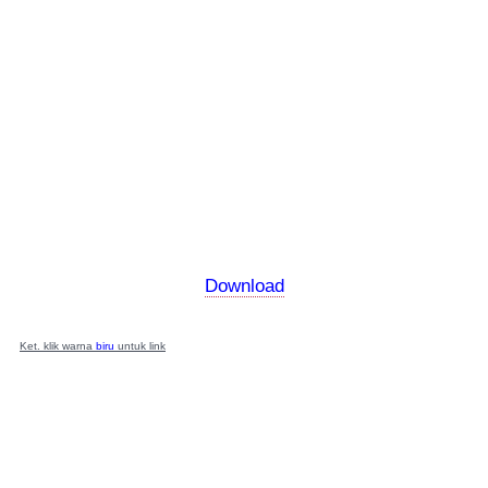
Download
Ket. klik warna
biru
untuk link