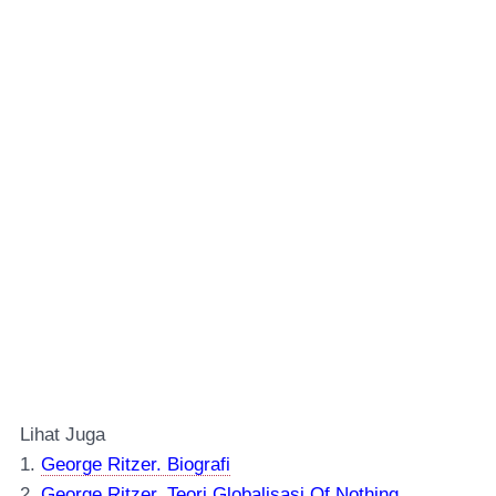
Lihat Juga
1.
George Ritzer. Biografi
2.
George Ritzer. Teori Globalisasi Of Not
hing