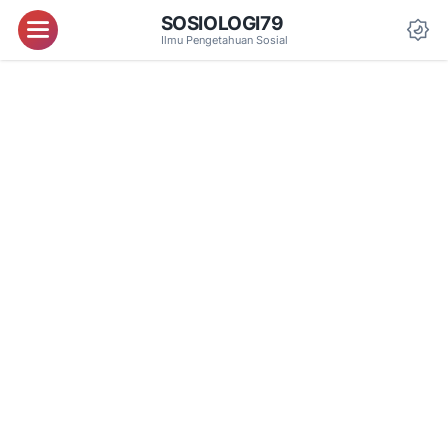
SOSIOLOGI79
Menu
Ilmu Pengetahuan Sosial
Da