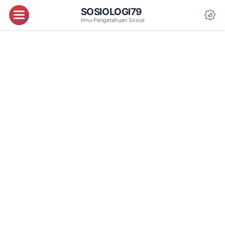
SOSIOLOGI79
Menu
Ilmu Pengetahuan Sosial
Da