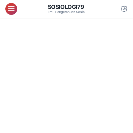
SOSIOLOGI79
Menu
Ilmu Pengetahuan Sosial
Da