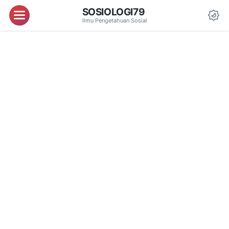
SOSIOLOGI79
Menu
Ilmu Pengetahuan Sosial
Da