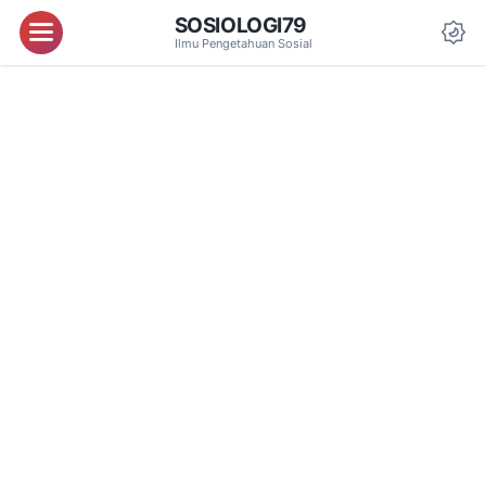
SOSIOLOGI79
Menu
Ilmu Pengetahuan Sosial
Da