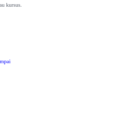
au kursus.
ampai