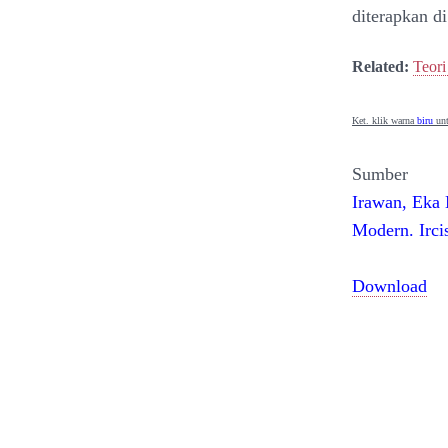
diterapkan di
Related:
Teori
Ket. klik warna
biru
unt
Sumber
Irawan, Eka 
Modern. Irci
Download