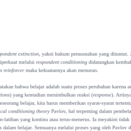
pondent extinction
, yakni hukum pemusnahan yang dituntut. J
iperkuat melalui
respondent conditioning
didatangkan kembal
an
reinforcer
maka kekuatannya akan menurun.
takan bahwa belajar adalah suatu proses perubahan karena a
tions
) yang kemudian menimbulkan reaksi (
response
). Artiny
eseorang belajar, kita harus memberikan syarat-syarat tertent
ical conditioning theory
Pavlov, hal terpenting dalam pembela
n-latihan yang kontinu atau terus-menerus. Ia meyakini tidak
s dalam belajar. Semuanya melalui proses yang oleh Pavlov d