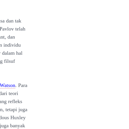
asa dan tak
 Pavlov telah
nt, dan
n individu
v dalam hal
 filsuf
 Watson
. Para
ari teori
ang refleks
, tetapi juga
dous Huxley
 juga banyak