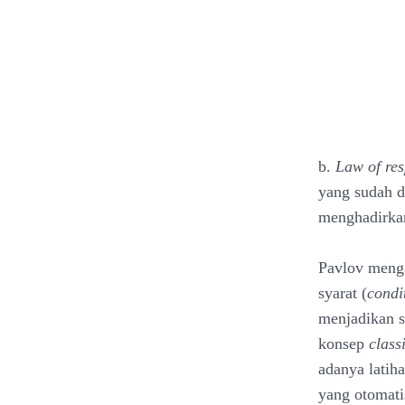
b.
Law of res
yang sudah d
menghadirk
Pavlov menga
syarat (
condi
menjadikan s
konsep
class
adanya latiha
yang otomati