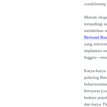
conditioning
Metode eksper
tertandingi s
melahirkan s
Bertrand Rus
yang introve
implantasi m
Inggris—mene
Karya-karya 
psikolog Bar
behaviorisme
bersyarat (
co
budaya popu
dan karya T