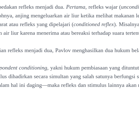
edakan refleks menjadi dua.
Pertama
, refleks wajar (
uncondi
ohnya, anjing mengeluarkan air liur ketika melihat makanan l
arat atau refleks yang dipelajari (
conditioned reflex
). Misalnya
air liur karena menerima atau bereaksi terhadap suara terten
an refleks menjadi dua, Pavlov menghasilkan dua hukum bela
pondent conditioning
, yakni hukum pembiasaan yang dituntut
us dihadirkan secara simultan yang salah satunya berfungsi 
am hal ini daging—maka refleks dan stimulus lainnya akan 