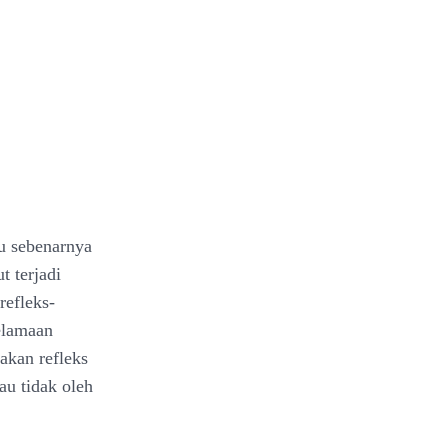
ku sebenarnya
t terjadi
refleks-
elamaan
akan refleks
au tidak oleh