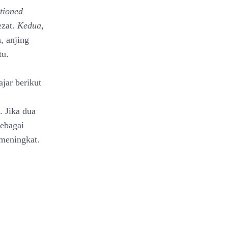
tioned
ezat.
Kedua
,
, anjing
tu.
jar berikut
. Jika dua
sebagai
meningkat.