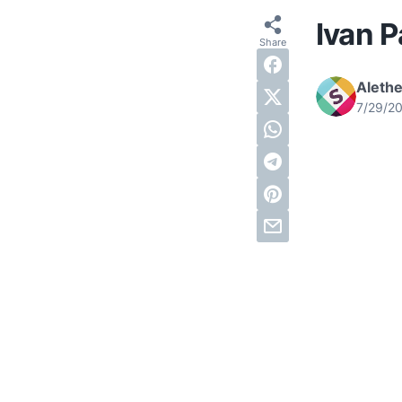
Ivan 
Alethe
7/29/2