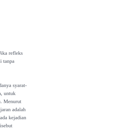
ika refleks
i tanpa
danya syarat-
a, untuk
u. Menurut
jaran adalah
 ada kejadian
isebut