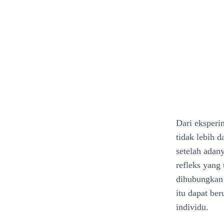
Dari eksperi
tidak lebih d
setelah adan
refleks yang
dihubungkan 
itu dapat ber
individu.