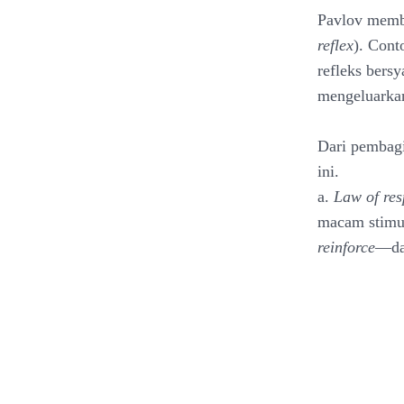
Pavlov memb
reflex
). Cont
refleks bersy
mengeluarkan 
Dari pembagi
ini.
a.
Law of res
macam stimul
reinforce
—dal