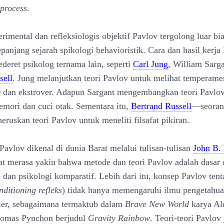
 process
.
imental dan refleksiologis objektif Pavlov tergolong luar bi
epanjang sejarah spikologi behavioristik. Cara dan hasil kerja
ederet psikolog ternama lain, seperti
Carl Jung
, William Sarga
sell
. Jung melanjutkan teori Pavlov untuk melihat temperame
r dan ekstrover. Adapun Sargant mengembangkan teori Pavlo
emori dan cuci otak. Sementara itu,
Bertrand Russell
—seorang
ruskan teori Pavlov untuk meneliti filsafat pikiran.
Pavlov dikenal di dunia Barat melalui tulisan-tulisan
John B.
at merasa yakin bahwa metode dan teori Pavlov adalah dasar d
 dan psikologi komparatif. Lebih dari itu, konsep Pavlov tent
nditioning refleks
) tidak hanya memengaruhi ilmu pengetahuan
ler, sebagaimana termaktub dalam
Brave New World
karya Al
homas Pynchon berjudul
Gravity Rainbow
. Teori-teori Pavlov