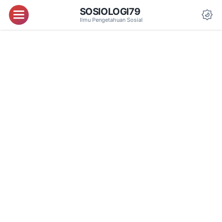
SOSIOLOGI79
Menu
Ilmu Pengetahuan Sosial
Da