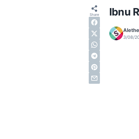
Ibnu R
Alethe
3/08/2