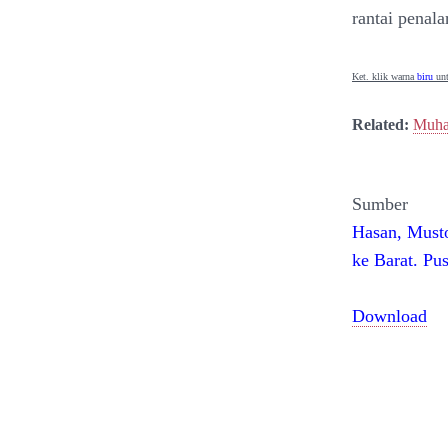
rantai penala
Ket. klik warna
biru
unt
Related:
Muham
Sumber
Hasan, Musto
ke Barat. Pu
Download