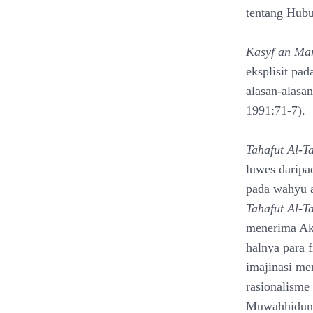
tentang Hubu
Kasyf an Man
eksplisit pa
alasan-alasan
1991:71-7).
Tahafut Al-T
luwes darip
pada wahyu a
Tahafut Al-T
menerima Aka
halnya para 
imajinasi me
rasionalisme
Muwahhidun,