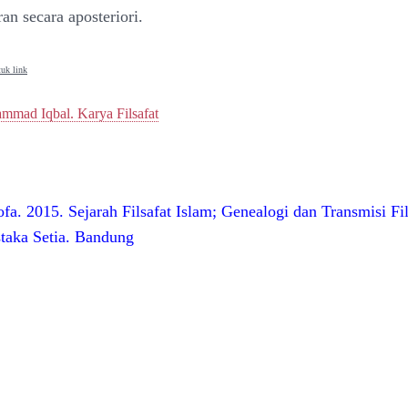
ran secara aposteriori.
uk link
mad Iqbal. Karya Filsafat
fa. 2015. Sejarah Filsafat Islam; Genealogi dan Transmisi Fi
staka Setia. Bandung