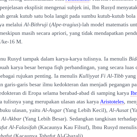
enjelasan eksplisit mengenai subjek ini, Ibn Rusyd menyata
ah gerak kutub satu bola langit pada sumbu kutub-kutub bola 
ya melalui
Al-Bithruji
(
Alpe-tragius
)-lah model matematis unt
 meskipun masih secara apriori, yang tidak mendapatkan pen
H/ke-16 M.
nu Rusyd tampak dalam karya-karya tulisnya. Ia menulis
Bid
buah karya besar berupa fiqh perbandingan, yang secara luas 
sebagai rujukan penting. Ia menulis
Kulliyyat Fi Al-Tibb
yang
 garis-garis besar ilmu kedokteran dan menjadi pegangan pa
dokteran di Eropa selama berabad-abad di samping karya
Ib
a tulisnya yang merupakan ulasan atas karya
Aristoteles
, men
 buku ulasan, yaitu
Al-Asgar
(Yang Lebih Kecil),
Al-Ausat
(Ya
n
Al-Akbar
(Yang Lebih Besar). Sedangkan tangkisan terhada
fut Al-Falasifah
(Kacaunya Kau Filsuf), Ibnu Rusyd menulis
ahafut
(Kacaunya
Tahafut
Al-Ghazali).