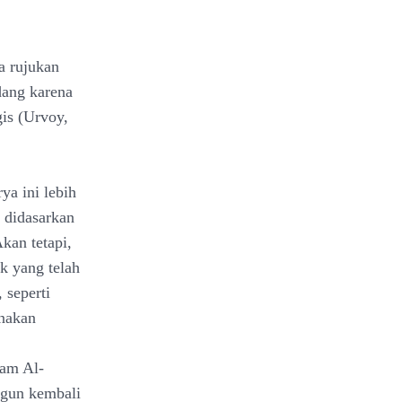
a rujukan
dang karena
gis (Urvoy,
rya ini lebih
 didasarkan
kan tetapi,
ok yang telah
 seperti
unakan
,
ham Al-
gun kembali