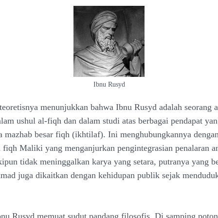
Ibnu Rusyd
teoretisnya menunjukkan bahwa Ibnu Rusyd adalah seorang a
lam ushul al-fiqh dan dalam studi atas berbagai pendapat ya
a mazhab besar fiqh (ikhtilaf). Ini menghubungkannya denga
fiqh Maliki yang menganjurkan pengintegrasian penalaran a
kipun tidak meninggalkan karya yang setara, putranya yang 
ad juga dikaitkan dengan kehidupan publik sejak menduduk
bnu Rusyd memuat sudut pandang filosofis. Di samping poto