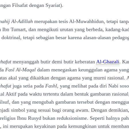
ngan Filsafat dengan Syariat).
ahij Al-Adillah
merupakan tesis Al-Muwahhidun, tetapi tanp
da Ibn Tumart, dan mengikuti urutan yang berbeda, kadang-ka
 doktrinal, tetapi sebagian besar karena alasan-alasan pedago
ahafut
menyanggah butir demi butir keberatan
Al-Ghazali
. Ka
ada
Fasl Al-Maqal
dalam menegaskan keunggulan agama yang
tas akal yang dikaitkan dengan agama yang murni rasional. A
ahafut
juga setia pada
Fashl
, yang melihat pada diri Nabi sos
l Aktif pada waktu tertentu dalam bentuk gambaran rasional,
filsuf, dan yang mengubah gambaran tersebut dengan mengg
njadi simbol yang sesuai bagi orang awam. Dengan demikian
 religius Ibnu Rusyd bukan reduksionisme. Seperti halnya pa
 ini merupakan keyakinan pada kemungkinan untuk memban