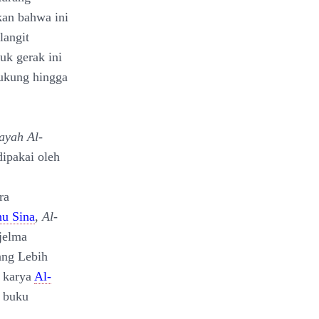
kan bahwa ini
langit
uk gerak ini
dukung hingga
ayah Al-
dipakai oleh
ra
nu Sina
,
Al-
jelma
ng Lebih
p karya
Al-
 buku