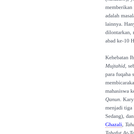
memberikan p
adalah masal
lainnya. Han
dilontarkan,
abad ke-10 
Kehebatan Ib
Mujtahid
, se
para fuqaha 
membicarakan
mahasiswa ke
Qanun
. Kary
menjadi tiga
Sedang), da
Ghazali
,
Taha
Tahafut At-T