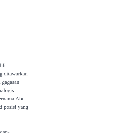
hli
ng ditawarkan
n gagasan
nalogis
bernama Abu
i posisi yang
ngan-