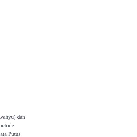
(wahyu) dan
metode
ata Putus