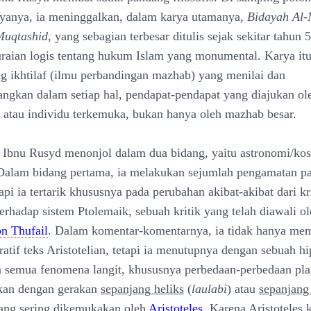
yanya, ia meninggalkan, dalam karya utamanya,
Bidayah Al-
Muqtashid
, yang sebagian terbesar ditulis sejak sekitar tahun
aian logis tentang hukum Islam yang monumental. Karya it
ang ikhtilaf (ilmu perbandingan mazhab) yang menilai dan
gkan dalam setiap hal, pendapat-pendapat yang diajukan ol
 atau individu terkemuka, bukan hanya oleh mazhab besar.
 Ibnu Rusyd menonjol dalam dua bidang, yaitu astronomi/ko
Dalam bidang pertama, ia melakukan sejumlah pengamatan p
pi ia tertarik khususnya pada perubahan akibat-akibat dari kr
terhadap sistem Ptolemaik, sebuah kritik yang telah diawali o
bn Thufail
. Dalam komentar-komentarnya, ia tidak hanya me
atif teks Aristotelian, tetapi ia menutupnya dengan sebuah hi
emua fenomena langit, khususnya perbedaan-perbedaan plan
skan dengan gerakan
sepanjang heliks
(
laulabi
) atau
sepanjang
yang sering dikemukakan oleh
Aristoteles
. Karena Aristoteles 