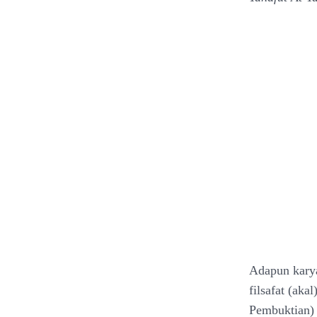
Adapun karya
filsafat (aka
Pembuktian)