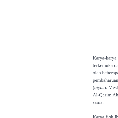
Karya-karya 
terkemuka da
oleh beberap
pembaharuan 
(
qiyas
). Mes
Al-Qasim Ahm
sama.
Karya fiqh I