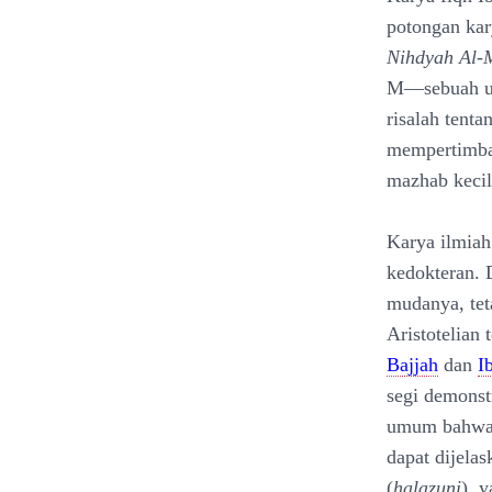
potongan kar
Nihdyah Al-
M—sebuah ur
risalah tent
mempertimban
mazhab kecil
Karya ilmiah
kedokteran. 
mudanya, teta
Aristotelian 
Bajjah
dan
I
segi demonstr
umum bahwa s
dapat dijela
(
halazuni
), 