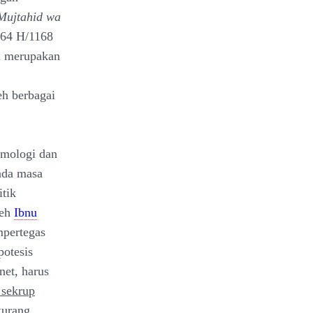
Mujtahid wa
 564 H/1168
u merupakan
eh berbagai
smologi dan
ada masa
itik
leh
Ibnu
mpertegas
potesis
et, harus
 sekrup
kurang