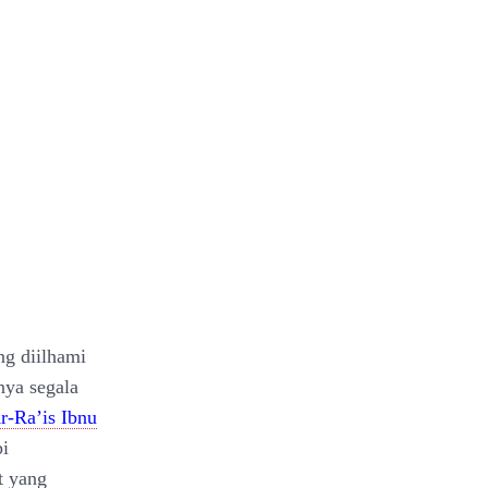
ng diilhami
ya segala
r-Ra’is Ibnu
pi
t yang