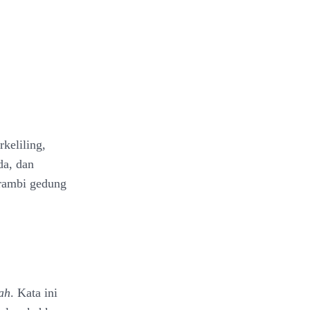
rkeliling,
da, dan
erambi gedung
ah
. Kata ini