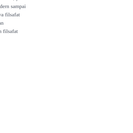
odern sampai
a filsafat
an
 filsafat