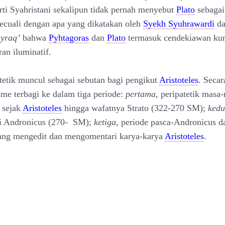
erti Syahristani sekalipun tidak pernah menyebut
Plato
sebagai
ecuali dengan apa yang dikatakan oleh
Syekh Syuhrawardi
da
yraq’
bahwa
Pyhtagoras
dan
Plato
termasuk cendekiawan ku
an iluminatif.
atetik muncul sebagai sebutan bagi pengikut
Aristoteles
. Secar
sme terbagi ke dalam tiga periode:
pertama
, peripatetik masa
 sejak
Aristoteles
hingga wafatnya Strato (322-270 SM);
ked
ai Andronicus (270- SM);
ketiga
, periode pasca-Andronicus d
ang mengedit dan mengomentari karya-karya
Aristoteles
.