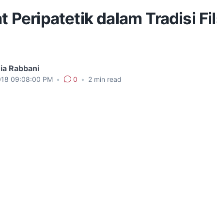
at Peripatetik dalam Tradisi Fi
ia Rabbani
018 09:08:00 PM
•
0
•
2
min read