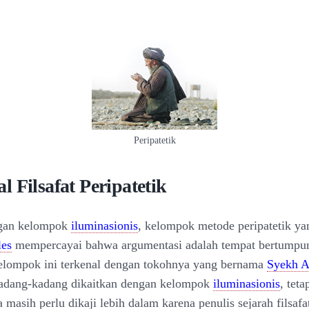
Peripatetik
 Filsafat Peripatetik
gan kelompok
iluminasionis
, kelompok metode peripatetik ya
les
mempercayai bahwa argumentasi adalah tempat bertumpun
elompok ini terkenal dengan tokohnya yang bernama
Syekh A
dang-kadang dikaitkan dengan kelompok
iluminasionis
, teta
masih perlu dikaji lebih dalam karena penulis sejarah filsafa