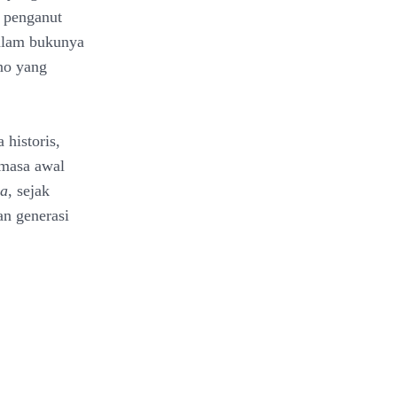
 penganut
lam bukunya
no yang
a historis,
-masa awal
ua
, sejak
an generasi