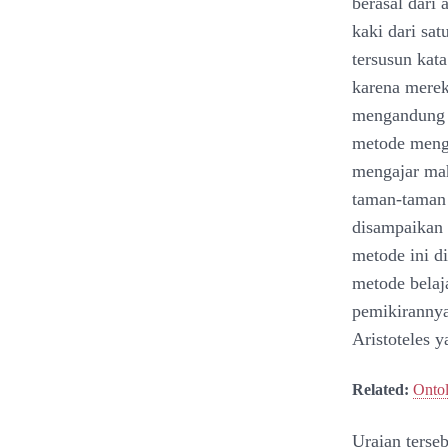
berasal dari 
kaki dari sat
tersusun kat
karena merek
mengandung a
metode menga
mengajar mah
taman-taman 
disampaikan 
metode ini d
metode belaj
pemikirannya
Aristoteles y
Related:
Ontol
Uraian terseb