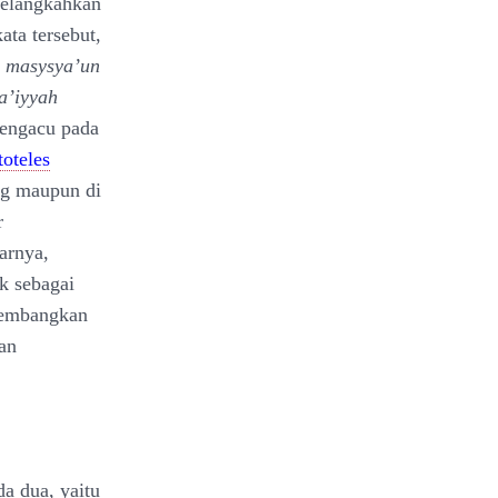
melangkahkan
ata tersebut,
l masysya’un
a’iyyah
ngacu pada
toteles
ng maupun di
r
arnya,
ik sebagai
gembangkan
an
da dua, yaitu