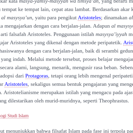
akar kata
masya-yamsy-masyyan wa timsya’an
, yang berarti 
u tempat ke tempat lain, cepat atau lambat. Berdasarkan akar k
a
al masysya’un
, yaitu para pengikut
Aristoteles
; dinamakan
a
a mengajarkan dengan cara berjalan-jalan. Adapun
al masysy
rti falsafah Aristoteles. Penggunaan istilah
masysya’iyyah
me
jar Aristoteles yang dikenal dengan metode peripatetik.
Aris
asiswanya dengan cara berjalan-jalan, baik di serambi gedu
yang indah. Melalui metode tersebut, proses belajar mengaja
secara alami, langsung, menarik, mengusir rasa beban. Seben
iadopsi dari
Protagoras
, tetapi orang lebih mengenal peripatet
ar
Aristoteles
, sekaligus semua bentuk pengajaran yang men
. Aristotelianisme merupakan istilah yang mengacu pada ajar
ang dilestarikan oleh murid-muridnya, seperti Theophrastus.
ogi Studi Islam
ut menunjukkan bahwa filsafat Islam pada fase ini terpola pa