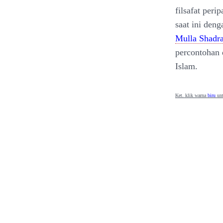
filsafat per
saat ini deng
Mulla Shadr
percontohan 
Islam.
Ket. klik warna
biru
unt