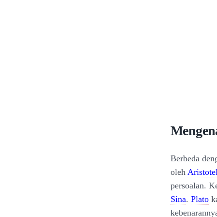
Mengenal
Berbeda den
oleh
Aristote
persoalan. K
Sina
.
Plato
ka
kebenarannya 