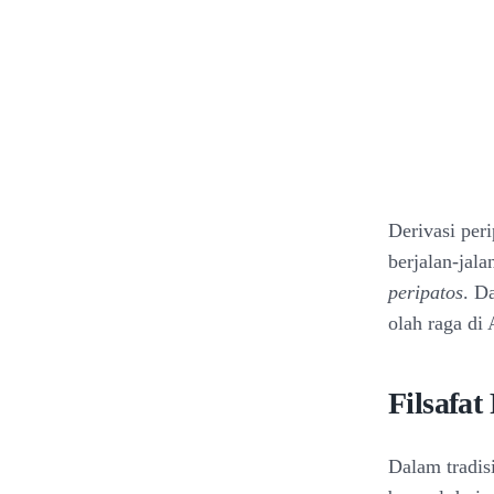
Derivasi peri
berjalan-jala
peripatos
. D
olah raga di
Filsafat
Dalam tradisi