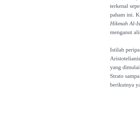
terkenal sep
paham ini. K
Hikmah Al-Is
menganut alir
Istilah perip
Aristoteliani
yang dimulai
Strato samp
berikutnya y