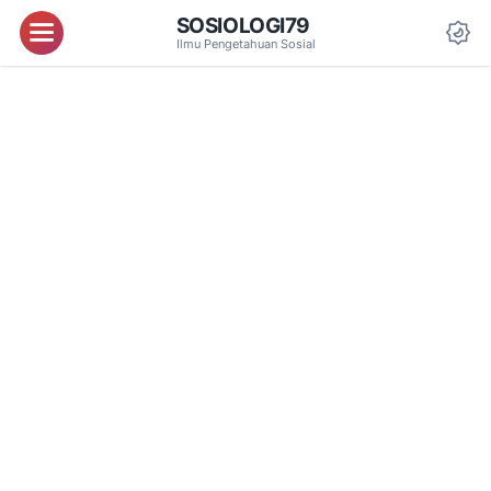
SOSIOLOGI79
Menu
Ilmu Pengetahuan Sosial
Da