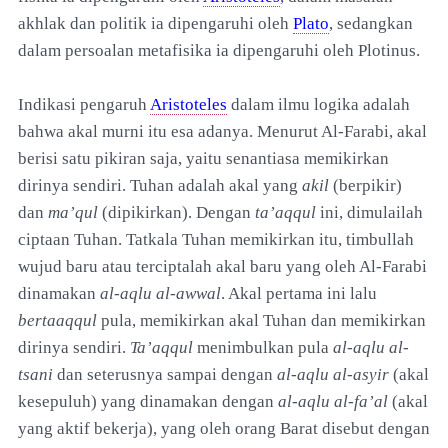
akhlak dan politik ia dipengaruhi oleh
Plato
, sedangkan
dalam persoalan metafisika ia dipengaruhi oleh Plotinus.
Indikasi pengaruh
Aristoteles
dalam ilmu logika adalah
bahwa akal murni itu esa adanya. Menurut Al-Farabi, akal
berisi satu pikiran saja, yaitu senantiasa memikirkan
dirinya sendiri. Tuhan adalah akal yang
akil
(berpikir)
dan
ma’qul
(dipikirkan). Dengan
ta’aqqul
ini, dimulailah
ciptaan Tuhan. Tatkala Tuhan memikirkan itu, timbullah
wujud baru atau terciptalah akal baru yang oleh Al-Farabi
dinamakan
al-aqlu al-awwal
. Akal pertama ini lalu
bertaaqqul
pula, memikirkan akal Tuhan dan memikirkan
dirinya sendiri.
Ta’aqqul
menimbulkan pula
al-aqlu al-
tsani
dan seterusnya sampai dengan
al-aqlu al-asyir
(akal
kesepuluh) yang dinamakan dengan
al-aqlu al-fa’al
(akal
yang aktif bekerja), yang oleh orang Barat disebut dengan