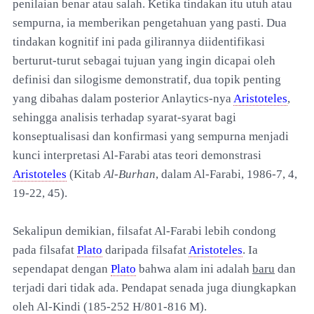
penilaian benar atau salah. Ketika tindakan itu utuh atau
sempurna, ia memberikan pengetahuan yang pasti. Dua
tindakan kognitif ini pada gilirannya diidentifikasi
berturut-turut sebagai tujuan yang ingin dicapai oleh
definisi dan silogisme demonstratif, dua topik penting
yang dibahas dalam posterior Anlaytics-nya
Aristoteles
,
sehingga analisis terhadap syarat-syarat bagi
konseptualisasi dan konfirmasi yang sempurna menjadi
kunci interpretasi Al-Farabi atas teori demonstrasi
Aristoteles
(Kitab
Al-Burhan
, dalam Al-Farabi, 1986-7, 4,
19-22, 45).
Sekalipun demikian, filsafat Al-Farabi lebih condong
pada filsafat
Plato
daripada filsafat
Aristoteles
. Ia
sependapat dengan
Plato
bahwa alam ini adalah
baru
dan
terjadi dari tidak ada. Pendapat senada juga diungkapkan
oleh Al-Kindi (185-252 H/801-816 M).