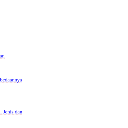
dan
rbedaannya
, Jenis dan