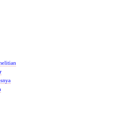
elitian
r
isnya
a