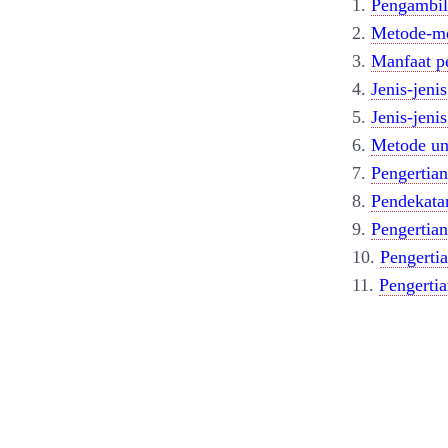
1.
Pengambila
2.
Metode-me
3.
Manfaat p
4.
Jenis-jenis
5.
Jenis-jeni
6.
Metode un
7.
Pengertia
8.
Pendekatan
9.
Pengertian
10.
Pengertia
11.
Pengerti