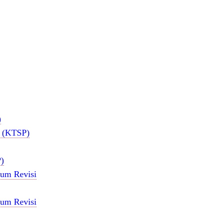
)
n (KTSP)
P)
lum Revisi
lum Revisi