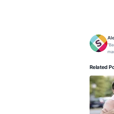
Al
“Ba
mam
Related P