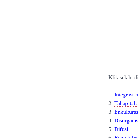
Klik selalu d
1.
Integrasi 
2.
Tahap-taha
3.
Enkulturas
4.
Disorganis
5.
Difusi
6.
Bentuk-ben