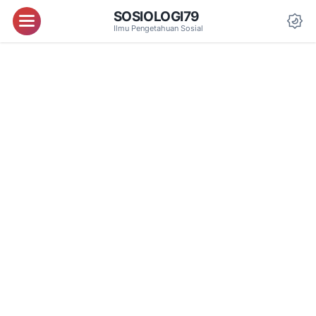
SOSIOLOGI79
Menu
Ilmu Pengetahuan Sosial
Da