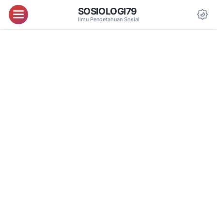
SOSIOLOGI79
Menu
Ilmu Pengetahuan Sosial
Da