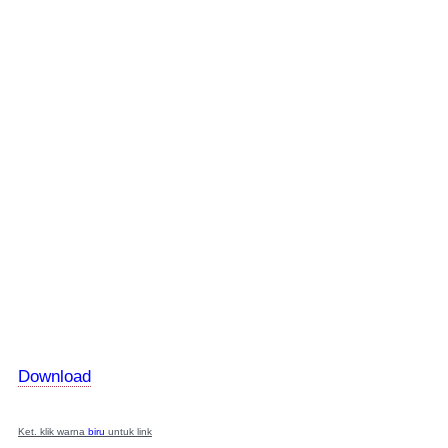
Download
Ket. klik warna
biru
untuk link