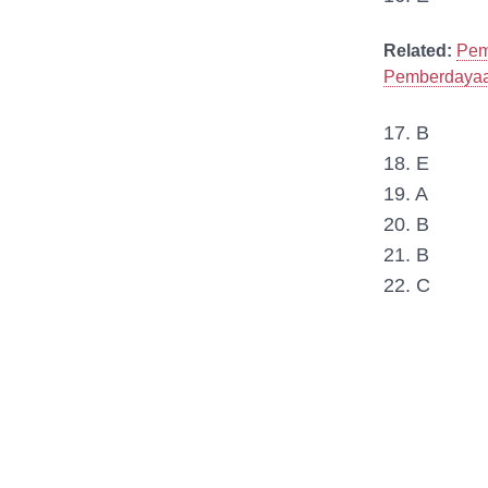
Related:
Pem
Pemberdayaan
17. B
18. E
19. A
20. B
21. B
22. C