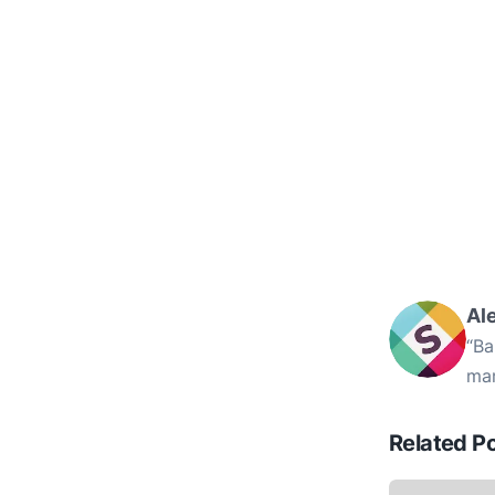
Al
“Ba
mam
Related P