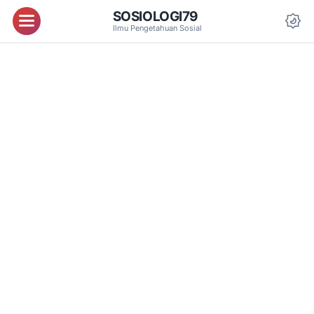
SOSIOLOGI79
Menu
Ilmu Pengetahuan Sosial
Da