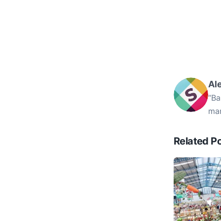
Al
“Ba
mam
Related P