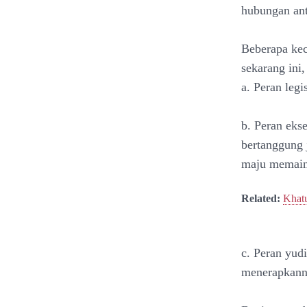
hubungan ant
Beberapa kec
sekarang ini,
a. Peran leg
b. Peran eks
bertanggung 
maju memaink
Related:
Khatu
c. Peran yud
menerapkann