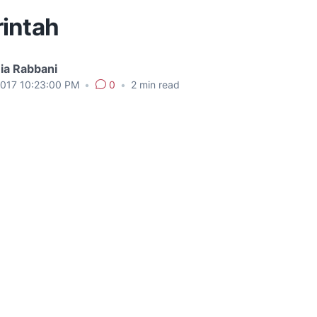
intah
ia Rabbani
2017 10:23:00 PM
•
0
•
2
min read