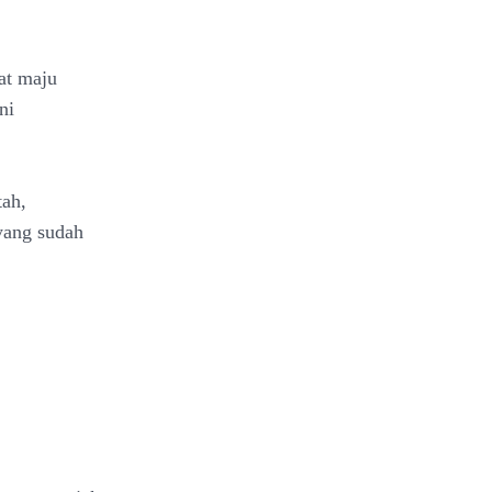
at maju
ni
tah,
yang sudah