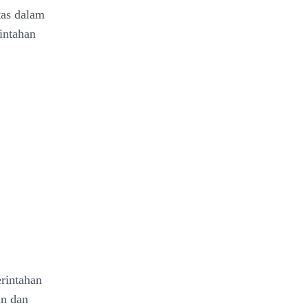
tas dalam
intahan
erintahan
an dan