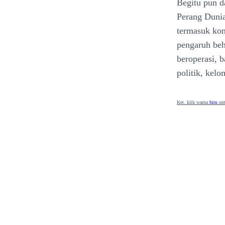
Begitu pun d
Perang Dunia
termasuk kons
pengaruh beh
beroperasi, 
politik, kel
Ket. klik warna
biru
unt