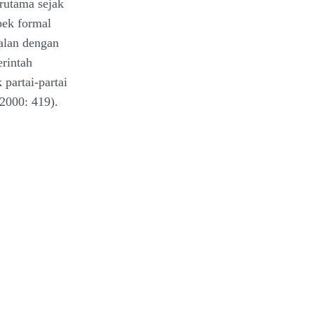
rutama sejak
pek formal
jalan dengan
rintah
partai-partai
2000: 419).