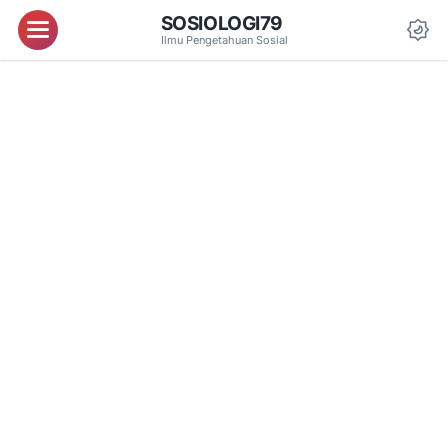
SOSIOLOGI79
Menu
Ilmu Pengetahuan Sosial
Da