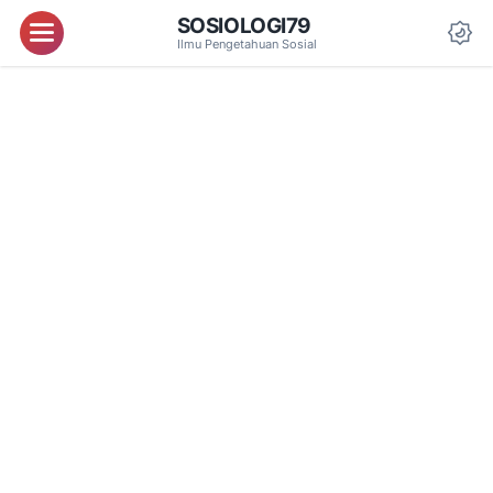
SOSIOLOGI79
Menu
Ilmu Pengetahuan Sosial
Da