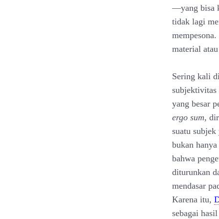
—yang bisa k
tidak lagi m
mempesona. L
material atau
Sering kali 
subjektivita
yang besar p
ergo sum
, d
suatu subjek
bukan hanya 
bahwa penget
diturunkan d
mendasar pad
Karena itu,
D
sebagai hasi