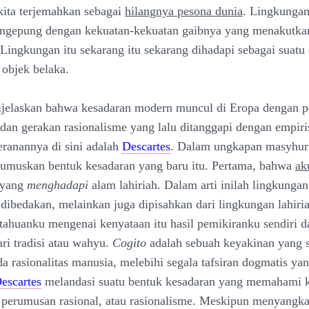
ita terjemahkan sebagai
hilangnya pesona dunia
. Lingkungan
engepung dengan kekuatan-kekuatan gaibnya yang menakutkan
ingkungan itu sekarang itu sekarang dihadapi sebagai suatu
 objek belaka.
dijelaskan bahwa kesadaran modern muncul di Eropa dengan
s dan gerakan rasionalisme yang lalu ditanggapi dengan empir
eranannya di sini adalah
Descartes
. Dalam ungkapan masyhu
irumuskan bentuk kesadaran yang baru itu. Pertama, bahwa
ak
 yang
menghadapi
alam lahiriah. Dalam arti inilah lingkungan
dibedakan, melainkan juga dipisahkan dari lingkungan lahiri
ahuanku mengenai kenyataan itu hasil pemikiranku sendiri 
ari tradisi atau wahyu.
Cogito
adalah sebuah keyakinan yang 
a rasionalitas manusia, melebihi segala tafsiran dogmatis ya
escartes
melandasi suatu bentuk kesadaran yang memahami 
l perumusan rasional, atau rasionalisme. Meskipun menyangka