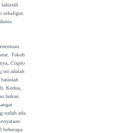
 lahiriah
 sekaligus
 dunia
 penemuan
isme. Tokoh
rnya,
Cogito
u
ini adalah
 batiniah
ah. Kedua,
dan bukan
sangat
ng sudah ada.
kenyataan
l beberapa