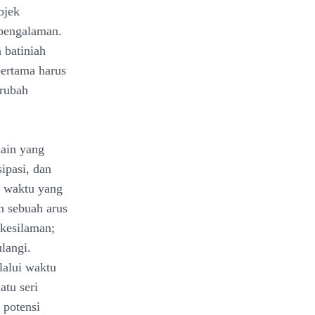
bjek
 pengalaman.
 batiniah
pertama harus
rubah
lain yang
sipasi, dan
n waktu yang
 sebuah arus
 kesilaman;
ulangi.
lalui waktu
atu seri
 potensi