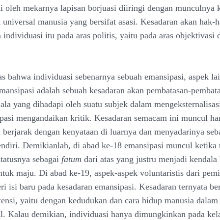
ai oleh mekarnya lapisan borjuasi diiringi dengan munculnya 
 universal manusia yang bersifat asasi. Kesadaran akan hak-h
ndividuasi itu pada aras politis, yaitu pada aras objektivasi 
tas bahwa individuasi sebenarnya sebuah emansipasi, aspek lai
Emansipasi adalah sebuah kesadaran akan pembatasan-pembat
ala yang dihadapi oleh suatu subjek dalam mengeksternalisasi
asi mengandaikan kritik. Kesadaran semacam ini muncul ha
 berjarak dengan kenyataan di luarnya dan menyadarinya seb
endiri. Demikianlah, di abad ke-18 emansipasi muncul ketika t
statusnya sebagai
fatum
dari atas yang justru menjadi kendala
tuk maju. Di abad ke-19, aspek-aspek voluntaristis dari pem
 isi baru pada kesadaran emansipasi. Kesadaran ternyata be
tensi, yaitu dengan kedudukan dan cara hidup manusia dalam
ial. Kalau demikian, individuasi hanya dimungkinkan pada kela