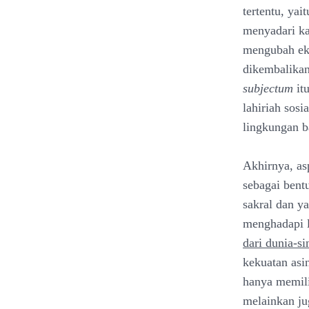
tertentu, ya
menyadari ka
mengubah eks
dikembalikan
subjectum
itu
lahiriah sosi
lingkungan b
Akhirnya, asp
sebagai ben
sakral dan y
menghadapi l
dari dunia-si
kekuatan asi
hanya memili
melainkan ju