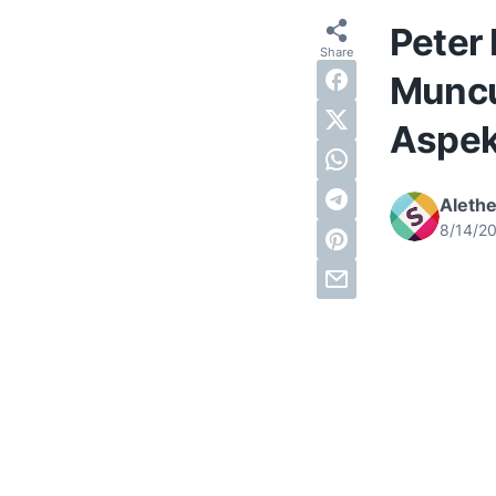
Peter 
Muncu
Aspek
Alethe
8/14/2