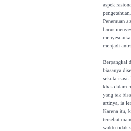
aspek rasion
pengetahuan,
Penemuan
s
harus menyes
menyesuaika
menjadi antr
Berpangkal 
biasanya dise
sekularisasi
khas dalam m
yang tak bis
artinya, ia l
Karena itu, 
tersebut manu
waktu tidak s