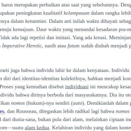
a harus merupakan perbaikan atas saat yang sebelumnya. Deng
pakan peningkatan kualitatif
kelampauan
dalam rangka lebi
nnya dalam
kenantian
. Dalam arti inilah waktu dihayati seba
menuju kemajuan. Daur waktu yang menandai kesadaran pra-
Tidak ada lagi repetisi dan imitasi. Yang ada kreasi. Meminj
m
Imperative Heretic
, nasib atau
fatum
sudah diubah menjadi p
rarti juga bahwa individu lahir ke dalam kenyataan. Individu
iri dari identitas-identitas kolektifnya, bahkan menjadi kont
. Proses yang kemudian disebut
individuasi
ini mencakup kesad
ndividu bahwa dirinya berbeda dari masyarakatnya. Dia itu o
ilkan
nomos
(hukum)-nya sendiri (
auto
). Demikianlah dalam 
es
, dan Rousseau, ditegaskan lebih radikal lagi bahwa
nomos
l dari dunia-sana, bukan pula dari alam, melainkan ciptaan in
onom—suatu
alam kedua
. Kelahiran individu yang dalam konte