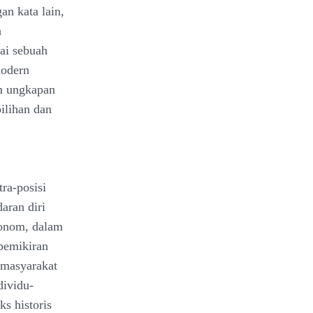
an kata lain,
h
gai sebuah
modern
am ungkapan
ilihan dan
ra-posisi
aran diri
tonom, dalam
pemikiran
masyarakat
dividu-
ks historis