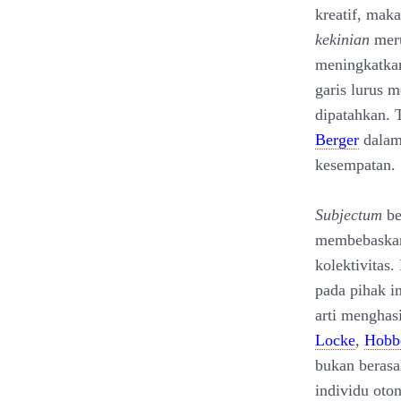
kreatif, mak
kekinian
meru
meningkatka
garis lurus 
dipatahkan. 
Berger
dala
kesempatan.
Subjectum
be
membebaskan d
kolektivitas
pada pihak i
arti menghas
Locke
,
Hobb
bukan berasa
individu ot