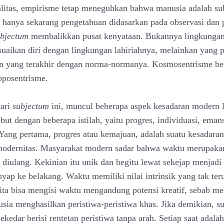
alitas, empirisme tetap meneguhkan bahwa manusia adalah su
 hanya sekarang pengetahuan didasarkan pada observasi dan
ubjectum
membalikkan pusat kenyataan. Bukannya lingkungan
uaikan diri dengan lingkungan lahiriahnya, melainkan yang 
n yang terakhir dengan norma-normanya. Kosmosentrisme be
oposentrisme.
dari
subjectum
ini, muncul beberapa aspek kesadaran modern 
but dengan beberapa istilah, yaitu progres, individuasi, eman
. Yang pertama, progres atau kemajuan, adalah suatu kesadara
odernitas. Masyarakat modern sadar bahwa waktu merupakan
a diulang. Kekinian itu unik dan begitu lewat sekejap menjadi
enyap ke belakang. Waktu memiliki nilai intrinsik yang tak ter
kita bisa mengisi waktu mengandung potensi kreatif, sebab me
sia menghasilkan peristiwa-peristiwa khas. Jika demikian, su
ekedar berisi rentetan peristiwa tanpa arah. Setiap saat adalah