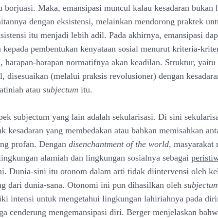
itu borjuasi. Maka, emansipasi muncul kalau kesadaran bukan
itannya dengan eksistensi, melainkan mendorong praktek u
istensi itu menjadi lebih adil. Pada akhirnya, emansipasi dap
 kepada pembentukan kenyataan sosial menurut kriteria-kriter
, harapan-harapan normatifnya akan keadilan. Struktur, yaitu
al, disesuaikan (melalui praksis revolusioner) dengan kesadara
atiniah atau
subjectum
itu.
ek subjectum yang lain adalah sekularisasi. Di sini sekularisa
tuk kesadaran yang membedakan atau bahkan memisahkan ant
ang profan. Dengan
disenchantment of the world
, masyarakat
ingkungan alamiah dan lingkungan sosialnya sebagai
peristi
ni
. Dunia-sini itu otonom dalam arti tidak diintervensi oleh k
ng dari dunia-sana. Otonomi ini pun dihasilkan oleh
subjectu
ki intensi untuk mengetahui lingkungan lahiriahnya pada diri
ga cenderung mengemansipasi diri. Berger menjelaskan bahwa