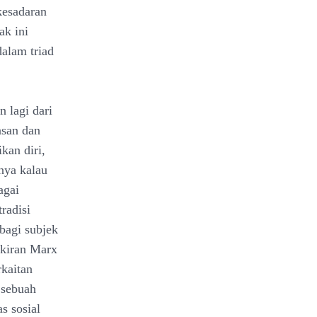
kesadaran
ak ini
dalam triad
n lagi dari
asan dan
kan diri,
nya kalau
agai
radisi
 bagi subjek
ikiran Marx
rkaitan
 sebuah
s sosial