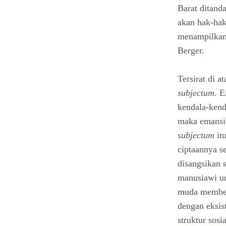
Barat ditand
akan hak-hak
menampilkan i
Berger.
Tersirat di a
subjectum
. 
kendala-kend
maka emansip
subjectum
itu
ciptaannya s
disangsikan 
manusiawi un
muda memberi
dengan eksis
struktur sos