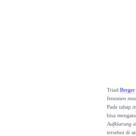
Triad
Berger
fenomen mode
Pada tahap i
bisa mengat
Aufklarung
a
tersebut di a