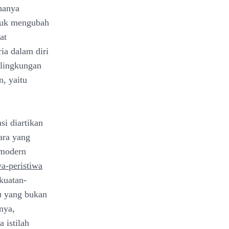
 hanya
ntuk mengubah
at
ia dalam diri
 lingkungan
n, yaitu
si diartikan
ara yang
 modern
wa-peristiwa
ekuatan-
m
yang bukan
nya,
 istilah