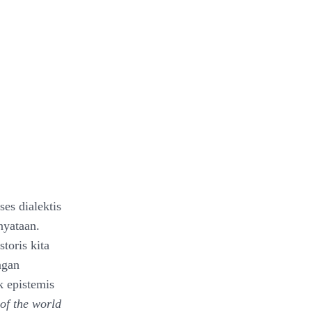
es dialektis
nyataan.
toris kita
ngan
 epistemis
of the world