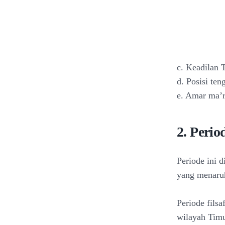
c. Keadilan 
d. Posisi ten
e. Amar ma’r
2. Perio
Periode ini 
yang menaruh 
Periode filsa
wilayah Timu