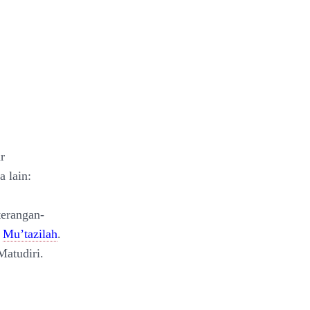
r
 lain:
terangan-
i
Mu’tazilah
.
Matudiri.