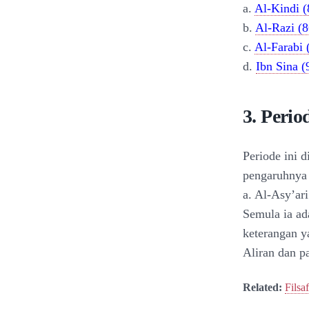
a.
Al-Kindi 
b.
Al-Razi (
c.
Al-Farabi 
d.
Ibn Sina 
3. Peri
Periode ini 
pengaruhnya 
a. Al-Asy’ar
Semula ia ad
keterangan y
Aliran dan p
Related:
Filsa