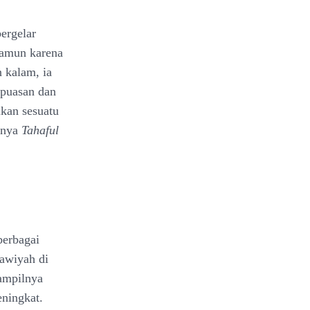
ergelar
namun karena
 kalam, ia
epuasan dan
ukan sesuatu
kunya
Tahaful
berbagai
awiyah di
ampilnya
eningkat.