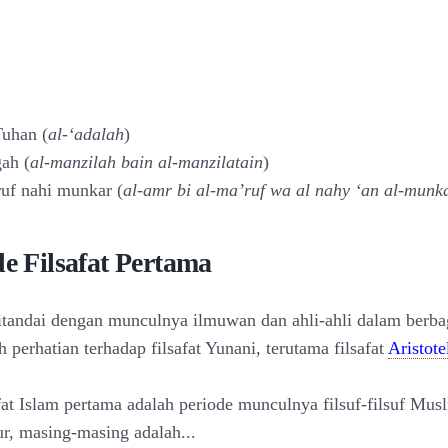
Tuhan (
al-‘adalah
)
gah (
al-manzilah bain al-manzilatain
)
uf nahi munkar (
al-amr bi al-ma’ruf wa al nahy ‘an al-munk
de Filsafat Pertama
ditandai dengan munculnya ilmuwan dan ahli-ahli dalam berba
perhatian terhadap filsafat Yunani, terutama filsafat
Aristote
fat Islam pertama adalah periode munculnya filsuf-filsuf Mus
r, masing-masing adalah...