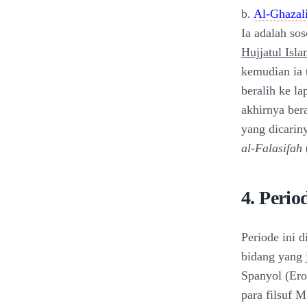
b.
Al-Ghazal
Ia adalah so
Hujjatul Isl
kemudian ia
beralih ke l
akhirnya ber
yang dicarin
al-Falasifah
4. Perio
Periode ini d
bidang yang 
Spanyol (Ero
para filsuf 