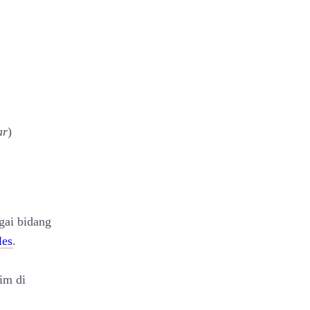
ar
)
gai bidang
les
.
lim di