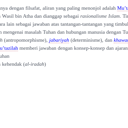
nya dengan filsafat, aliran yang paling menonjol adalah
Mu’t
h Wasil bin Atha dan dianggap sebagai
rasionalisme Islam
. T
tara lain sebagai jawaban atas tantangan-tantangan yang timbu
 mengenai masalah Tuhan dan hubungan manusia dengan Tuh
ih
(antropomorphisme),
jabariyah
(determinisme), dan
khawar
’tazilah
memberi jawaban dengan konsep-konsep dan ajarann
Tuhan
 kehendak (
al-iradah
)