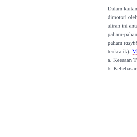
Dalam kaitan
dimotori ole
aliran ini an
paham-paham
paham
tasyb
teokratik).
Mu
a. Keesaan 
b. Kebebasan