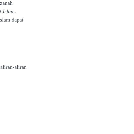
azanah
at Islam
.
Islam dapat
liran-aliran