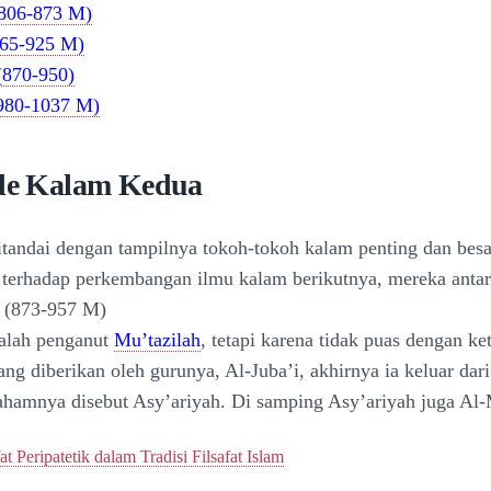
(806-873 M)
865-925 M)
(870-950)
(980-1037 M)
ode Kalam Kedua
ditandai dengan tampilnya tokoh-tokoh kalam penting dan besa
terhadap perkembangan ilmu kalam berikutnya, mereka antara
i (873-957 M)
alah penganut
Mu’tazilah
, tetapi karena tidak puas dengan ke
ang diberikan oleh gurunya, Al-Juba’i, akhirnya ia keluar dar
ahamnya disebut Asy’ariyah. Di samping Asy’ariyah juga Al-
fat Peripatetik dalam Tradisi Filsafat Islam