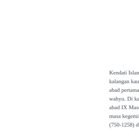
Kendati Isla
kalangan kau
abad pertama
wahyu. Di ka
abad IX Mase
masa kegemil
(750-1258) 