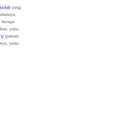
azilah
yang
imbulnya
l berupa
an, yaitu
ij
(paham
ya, yaitu: