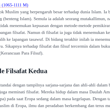
i (1065-1111 M)
sok Muslim yang berpengaruh besar terhadap dunia Islam. Ia b
am
(benteng Islam). Semula ia adalah seorang mutakallimun, 
 tidak menemukan kepuasan dengan metode-metode pemikiran
apangan filsafat. Namun di filsafat ia juga tidak menemukan k
alih ke lapangan tasawuf. Di bidang terakhir inilah ia menem
ya. Sikapnya terhadap filsafat dan filsuf tercermin dalam bu
(Kerancuan Para Filsuf).
de Filsafat Kedua
itandai dengan tampilnya sarjana-sarjana dan ahli-ahli dalam 
juga meminati filsafat. Mereka hidup dalam masa Daulah Am
pa) pada saat Eropa sedang dalam masa kegelapan. Dengan t
Muslim di Eropa, ilmu dan peradaban berkembang dan terus m