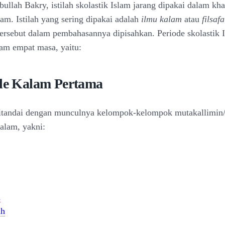
ullah Bakry, istilah skolastik Islam jarang dipakai dalam kh
lam. Istilah yang sering dipakai adalah
ilmu kalam
atau
filsaf
ersebut dalam pembahasannya dipisahkan. Periode skolastik 
lam empat masa, yaitu:
ode Kalam Pertama
ditandai dengan munculnya kelompok-kelompok mutakallimin/a
alam, yakni:
h
ah