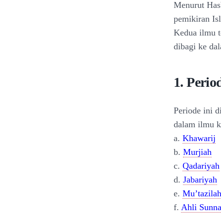
Menurut Hasb
pemikiran Is
Kedua ilmu t
dibagi ke da
1. Peri
Periode ini 
dalam ilmu k
a.
Khawarij
b.
Murjiah
c.
Qadariyah
d.
Jabariyah
e.
Mu’tazila
f.
Ahli Sunn