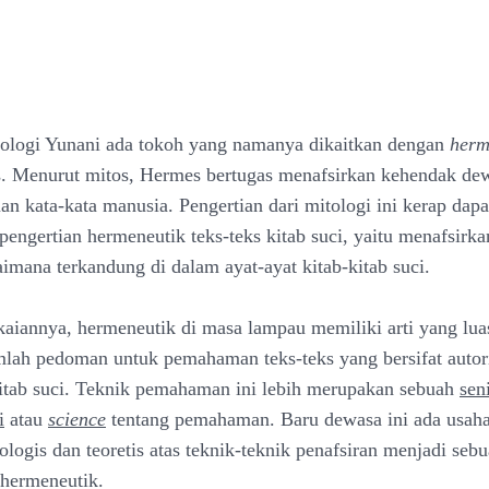
ologi Yunani ada tokoh yang namanya dikaitkan dengan
herm
. Menurut mitos, Hermes bertugas menafsirkan kehendak dew
an kata-kata manusia. Pengertian dari mitologi ini kerap dapa
pengertian hermeneutik teks-teks kitab suci, yaitu menafsirk
imana terkandung di dalam ayat-ayat kitab-kitab suci.
iannya, hermeneutik di masa lampau memiliki arti yang luas
mlah pedoman untuk pemahaman teks-teks yang bersifat autorit
tab suci. Teknik pemahaman ini lebih merupakan sebuah
sen
i
atau
science
tentang pemahaman. Baru dewasa ini ada usah
logis dan teoretis atas teknik-teknik penafsiran menjadi seb
hermeneutik.