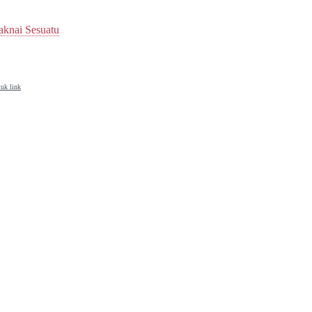
knai Sesuatu
uk link