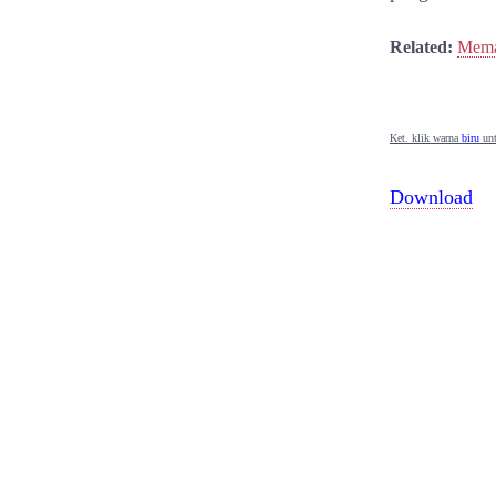
Related:
Mema
Ket. klik warna
biru
unt
Download