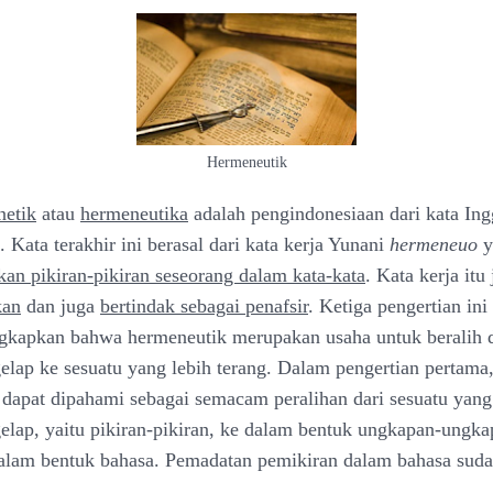
Hermeneutik
netik
atau
hermeneutika
adalah pengindonesiaan dari kata Ing
. Kata terakhir ini berasal dari kata kerja Yunani
hermeneuo
y
n pikiran-pikiran seseorang dalam kata-kata
. Kata kerja itu 
kan
dan juga
bertindak sebagai penafsir
. Ketiga pengertian in
kapkan bahwa hermeneutik merupakan usaha untuk beralih d
gelap ke sesuatu yang lebih terang. Dalam pengertian pertama
dapat dipahami sebagai semacam peralihan dari sesuatu yang 
gelap, yaitu pikiran-pikiran, ke dalam bentuk ungkapan-ungk
 dalam bentuk bahasa. Pemadatan pemikiran dalam bahasa su