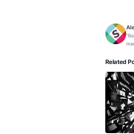
Al
“Ba
mam
Related P