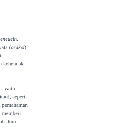
eneuein
,
ata (
orakel
)
t
an kehendak
, yaitu
atif, seperti
i
pemahaman
a memberi
uah ilmu