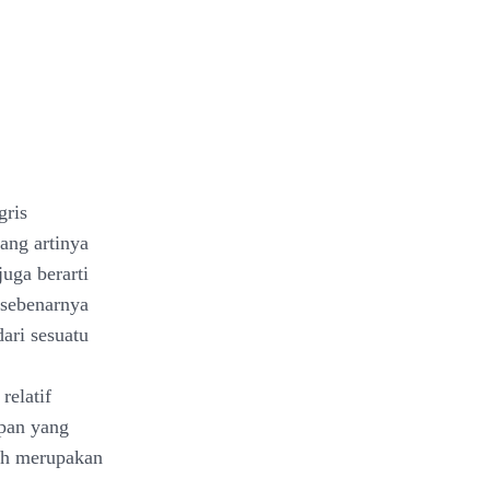
gris
ang artinya
juga berarti
i sebenarnya
ari sesuatu
,
relatif
apan yang
dah merupakan