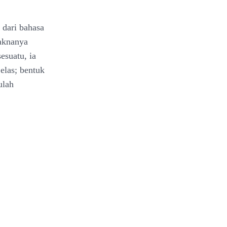
 dari bahasa
maknanya
esuatu, ia
elas; bentuk
ulah