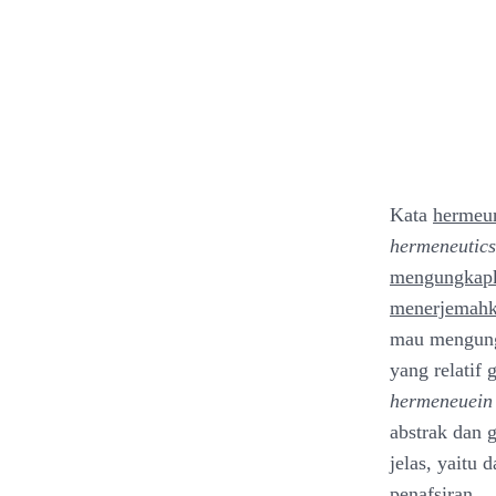
Kata
hermeu
hermeneutics
mengungkapka
menerjemah
mau mengung
yang relatif 
hermeneuein
abstrak dan 
jelas, yaitu
penafsiran.