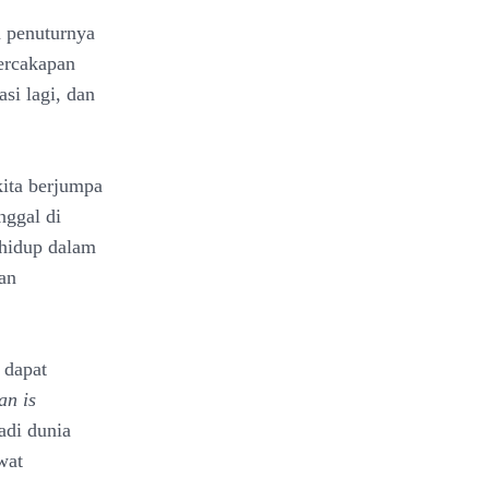
n penuturnya
ercakapan
asi lagi, dan
kita berjumpa
nggal di
 hidup dalam
an
 dapat
n is
adi dunia
wat