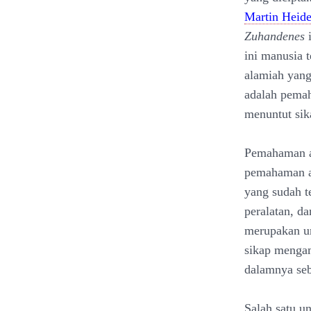
Martin Heide
Zuhandenes
i
ini manusia 
alamiah yang
adalah pemah
menuntut sika
Pemahaman ak
pemahaman ak
yang sudah te
peralatan, da
merupakan un
sikap mengamb
dalamnya seb
Salah satu u