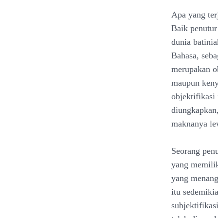
Apa yang ter
Baik penutur
dunia batini
Bahasa, seba
merupakan ob
maupun kenya
objektifikas
diungkapkan, 
maknanya lew
Seorang pen
yang memilik
yang menang
itu sedemiki
subjektifika