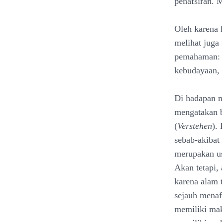
penafsiran.
Oleh karena 
melihat juga 
pemahaman: 
kebudayaan, 
Di hadapan m
mengatakan b
(
Verstehen
).
sebab-akibat 
merupakan us
Akan tetapi,
karena alam
sejauh menaf
memiliki mak