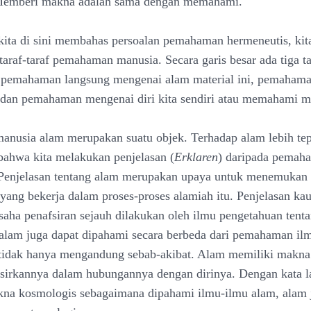
 Memberi makna adalah sama dengan memahami.
kita di sini membahas persoalan pemahaman hermeneutis, kit
taraf-taraf pemahaman manusia. Secara garis besar ada tiga ta
pemahaman langsung mengenai alam material ini, pemahama
dan pemahaman mengenai diri kita sendiri atau memahami ma
anusia alam merupakan suatu objek. Terhadap alam lebih tep
ahwa kita melakukan penjelasan (
Erklaren
) daripada pemah
 Penjelasan tentang alam merupakan upaya untuk menemuka
yang bekerja dalam proses-proses alamiah itu. Penjelasan kau
aha penafsiran sejauh dilakukan oleh ilmu pengetahuan tent
 alam juga dapat dipahami secara berbeda dari pemahaman il
 tidak hanya mengandung sebab-akibat. Alam memiliki makn
sirkannya dalam hubungannya dengan dirinya. Dengan kata la
na kosmologis sebagaimana dipahami ilmu-ilmu alam, alam 