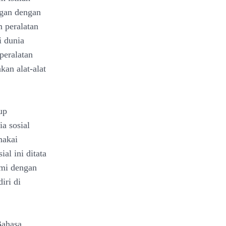
gan dengan
m peralatan
i dunia
peralatan
an alat-alat
up
a sosial
makai
ial ini ditata
ami dengan
iri di
Bahasa