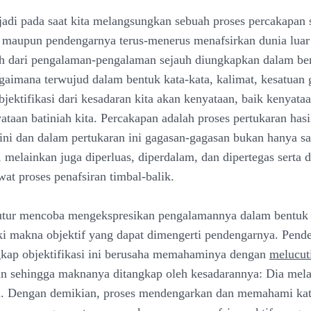
jadi pada saat kita melangsungkan sebuah proses percakapan s
 maupun pendengarnya terus-menerus menafsirkan dunia lua
ah dari pengalaman-pengalaman sejauh diungkapkan dalam be
gaimana terwujud dalam bentuk kata-kata, kalimat, kesatuan 
jektifikasi dari kesadaran kita akan kenyataan, baik kenyataa
taan batiniah kita. Percakapan adalah proses pertukaran hasil
i ini dan dalam pertukaran ini gagasan-gagasan bukan hanya sa
melainkan juga diperluas, diperdalam, dan dipertegas serta d
at proses penafsiran timbal-balik.
utur mencoba mengekspresikan pengalamannya dalam bentuk 
i makna objektif yang dapat dimengerti pendengarnya. Pend
kap objektifikasi ini berusaha memahaminya dengan
melucut
an sehingga maknanya ditangkap oleh kesadarannya: Dia mel
si. Dengan demikian, proses mendengarkan dan memahami kat