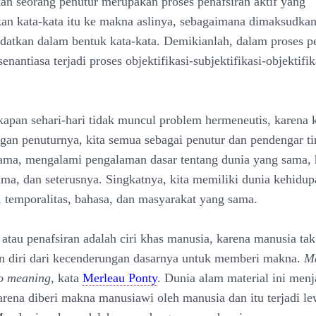
kan seorang penutur merupakan proses penafsiran aktif yang
n kata-kata itu ke makna aslinya, sebagaimana dimaksudka
datkan dalam bentuk kata-kata. Demikianlah, dalam proses p
senantiasa terjadi proses objektifikasi-subjektifikasi-objektifik
apan sehari-hari tidak muncul problem hermeneutis, karena 
gan penuturnya, kita semua sebagai penutur dan pendengar ti
ama, mengalami pengalaman dasar tentang dunia yang sama,
ma, dan seterusnya. Singkatnya, kita memiliki dunia kehidup
, temporalitas, bahasa, dan masyarakat yang sama.
atau penafsiran adalah ciri khas manusia, karena manusia tak
 diri dari kecenderungan dasarnya untuk memberi makna.
Ma
o meaning
, kata
Merleau Ponty
. Dunia alam material ini menj
rena diberi makna manusiawi oleh manusia dan itu terjadi le