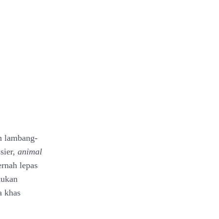
n lambang-
sier,
animal
ernah lepas
kukan
a khas