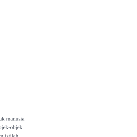
hak manusia
bjek-objek
 istilah