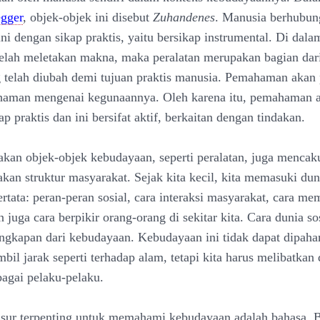
gger
, objek-objek ini disebut
Zuhandenes
. Manusia berhubun
ni dengan sikap praktis, yaitu bersikap instrumental. Di dala
telah meletakan makna, maka peralatan merupakan bagian dar
 telah diubah demi tujuan praktis manusia. Pemahaman akan 
aman mengenai kegunaannya. Oleh karena itu, pemahaman ak
p praktis dan ini bersifat aktif, berkaitan dengan tindakan.
an objek-objek kebudayaan, seperti peralatan, juga mencak
an struktur masyarakat. Sejak kita kecil, kita memasuki duni
rtata: peran-peran sosial, cara interaksi masyarakat, cara me
n juga cara berpikir orang-orang di sekitar kita. Cara dunia sos
gkapan dari kebudayaan. Kebudayaan ini tidak dapat dipah
il jarak seperti terhadap alam, tetapi kita harus melibatkan d
agai pelaku-pelaku.
nsur terpenting untuk memahami kebudayaan adalah bahasa. 