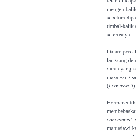
telah diucap
mengembalika
sebelum dipa
timbal-balik 
seterusnya.
Dalam percak
langsung den
dunia yang s
masa yang sa
(
Lebenswelt
)
Hermeneutik 
membebaskan
condemned t
manusiawi ka