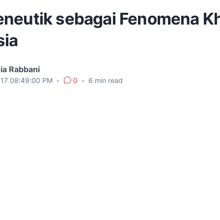
neutik sebagai Fenomena K
ia
ia Rabbani
017 08:49:00 PM
•
0
•
6
min read