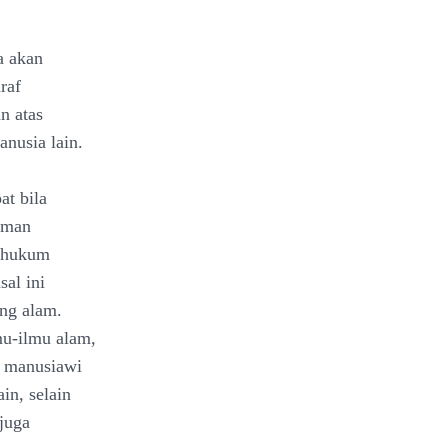
a akan
raf
n atas
nusia lain.
at bila
aman
n hukum
sal ini
ang alam.
mu-ilmu alam,
a manusiawi
in, selain
juga