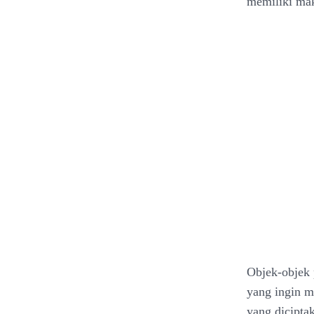
memiliki mak
Objek-objek 
yang ingin m
yang dicipta