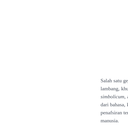
Salah satu g
lambang, khu
simbolicum
,
dari bahasa,
penafsiran t
manusia.