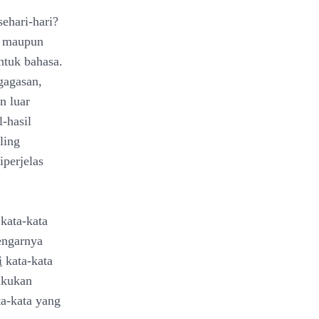
ehari-hari?
r maupun
ntuk bahasa.
gagasan,
n luar
-hasil
ling
iperjelas
kata-kata
engarnya
i
kata-kata
akukan
a-kata yang