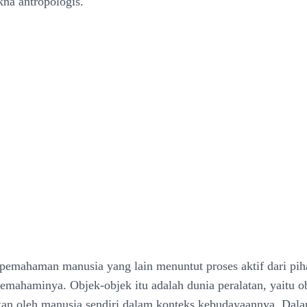
na antropologis.
pemahaman manusia yang lain menuntut proses aktif dari pi
emahaminya. Objek-objek itu adalah dunia peralatan, yaitu o
kan oleh manusia sendiri dalam konteks kebudayaannya. Dalam