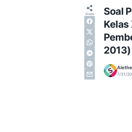
Soal 
Kelas 
Pembe
2013)
Alethe
7/31/2