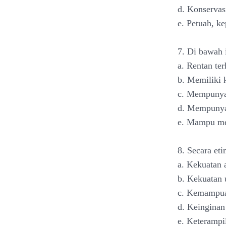
d. Konservas
e. Petuah, k
7. Di bawah i
a. Rentan te
b. Memiliki
c. Mempunyai
d. Mempunya
e. Mampu me
8. Secara et
a. Kekuatan
b. Kekuatan 
c. Kemampua
d. Keinginan
e. Keterampi