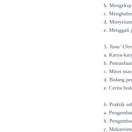
b. Mengekspl
c. Menghabi
d. Menyelam
e. Menggali 
5.
Tana’ Ule
a. Karya-kar
b. Pemanfaa
c. Mitos mas
d. Bidang pe
e. Cerita bud
6. Praktik su
a. Pengemba
b. Pengemba
c. Mekanism