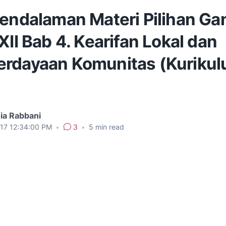
Pendalaman Materi Pilihan Ga
XII Bab 4. Kearifan Lokal dan
rdayaan Komunitas (Kuriku
ia Rabbani
017 12:34:00 PM
•
3
•
5
min read