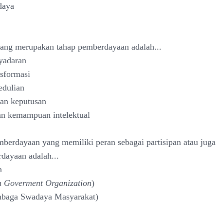
daya
yang merupakan tahap pemberdayaan adalah...
yadaran
nsformasi
edulian
an keputusan
an kemampuan intelektual
mberdayaan yang memiliki peran sebagai partisipan atau juga
dayaan adalah...
h
 Goverment Organization
)
baga Swadaya Masyarakat)