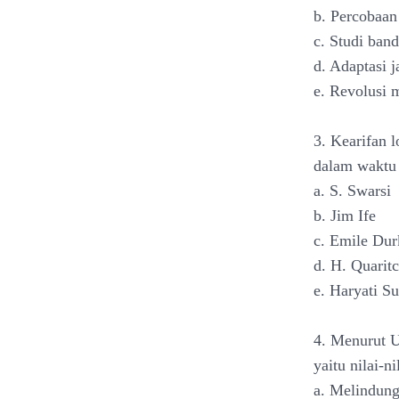
b. Percobaan
c. Studi ban
d. Adaptasi 
e. Revolusi 
3. Kearifan 
dalam waktu 
a. S. Swarsi
b. Jim Ife
c. Emile Du
d. H. Quarit
e. Haryati S
4. Menurut U
yaitu nilai-n
a. Melindung