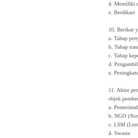
d. Memiliki 
e. Berdikari
10. Berikut 
a. Tahap pen
b. Tahap tra
c. Tahap kep
d. Pengambil
e. Peningkat
11. Aktor pe
objek pember
a. Pemerinta
b. NGO (
Non
c. LSM (Lem
d. Swasta