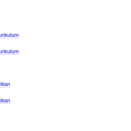
urikulum
urikulum
itian
itian