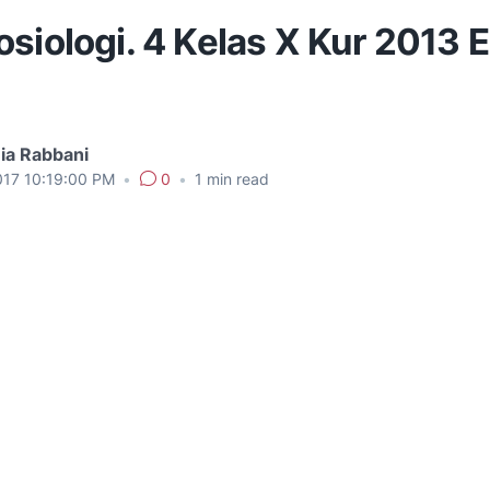
siologi. 4 Kelas X Kur 2013 E
ia Rabbani
017 10:19:00 PM
•
0
•
1
min read