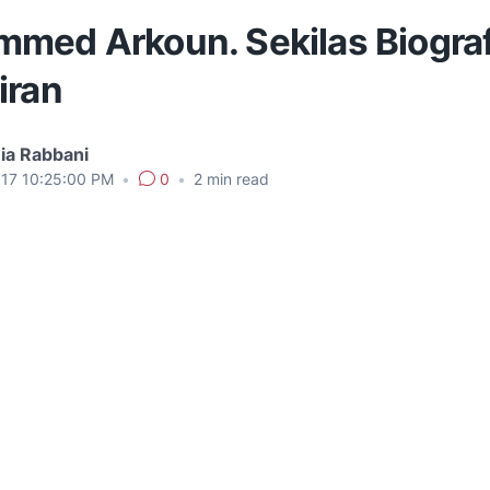
med Arkoun. Sekilas Biograf
iran
ia Rabbani
017 10:25:00 PM
•
0
•
2
min read