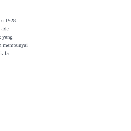
ri 1928.
-ide
t yang
pun mempunyai
i. Ia