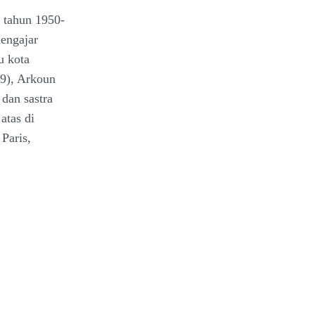
a tahun 1950-
mengajar
u kota
59), Arkoun
dan sastra
atas di
Paris,