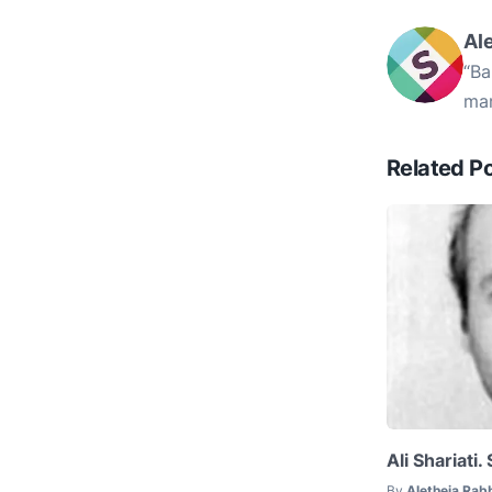
Al
“Ba
mam
Related P
Ali Shariati
By
Aletheia Rab