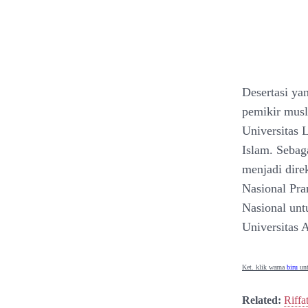
Desertasi yan
pemikir musl
Universitas 
Islam. Sebag
menjadi direk
Nasional Pra
Nasional unt
Universitas 
Ket. klik warna
biru
unt
Related:
Riffa