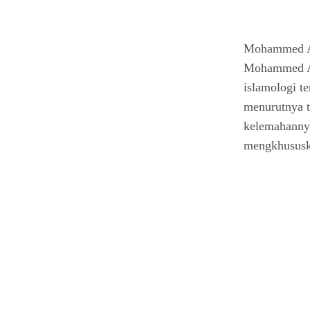
Mohammed Ark
Mohammed Ar
islamologi t
menurutnya t
kelemahannya
mengkhususka