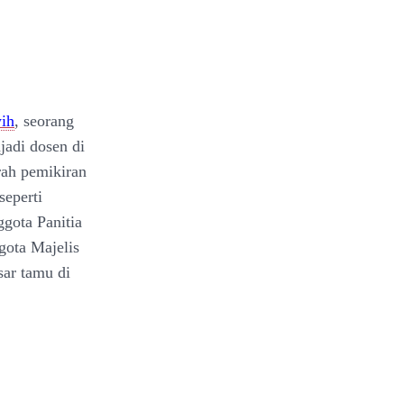
ih
, seorang
jadi dosen di
rah pemikiran
seperti
ggota Panitia
gota Majelis
sar tamu di