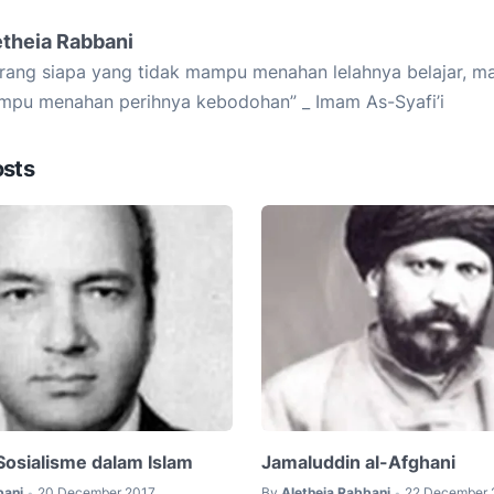
etheia Rabbani
rang siapa yang tidak mampu menahan lelahnya belajar, ma
pu menahan perihnya kebodohan” _ Imam As-Syafi’i
osts
. Sosialisme dalam Islam
Jamaluddin al-Afghani
bani
20 December 2017
By
Aletheia Rabbani
22 December 
•
•