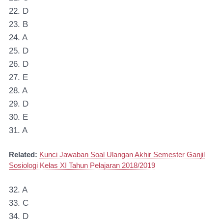
22. D
23. B
24. A
25. D
26. D
27. E
28. A
29. D
30. E
31. A
Related:
Kunci Jawaban Soal Ulangan Akhir Semester Ganjil
Sosiologi Kelas XI Tahun Pelajaran 2018/2019
32. A
33. C
34. D