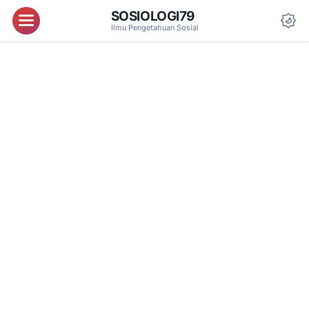
SOSIOLOGI79
Menu
Ilmu Pengetahuan Sosial
Da