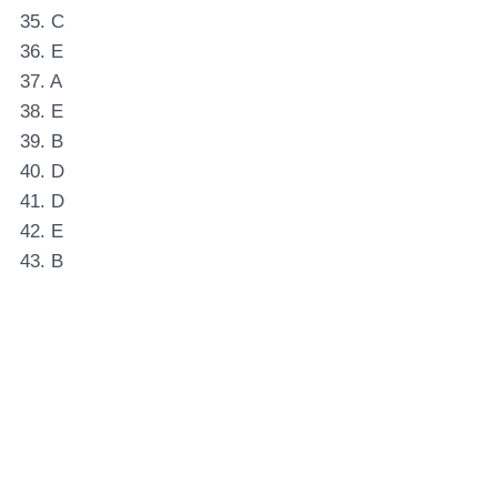
35. C
36. E
37. A
38. E
39. B
40. D
41. D
42. E
43. B