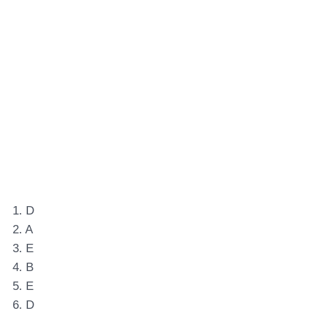
1. D
2. A
3. E
4. B
5. E
6. D