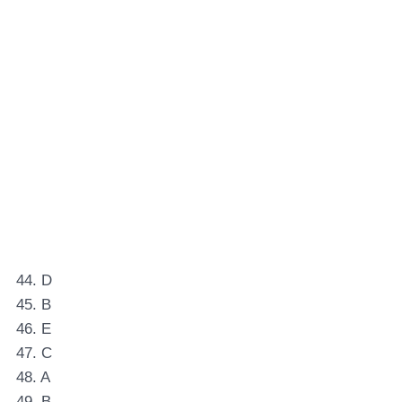
44. D
45. B
46. E
47. C
48. A
49. B