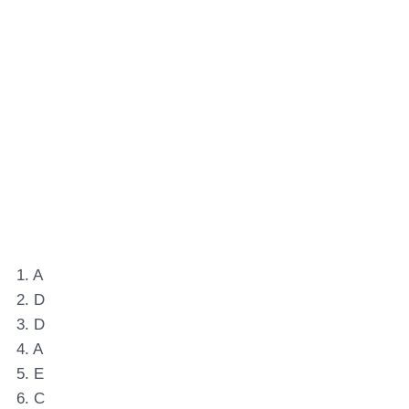
1. A
2. D
3. D
4. A
5. E
6. C