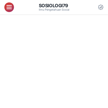
SOSIOLOGI79
Menu
Ilmu Pengetahuan Sosial
Da