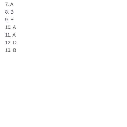
7. A
8. B
9. E
10. A
11. A
12. D
13. B