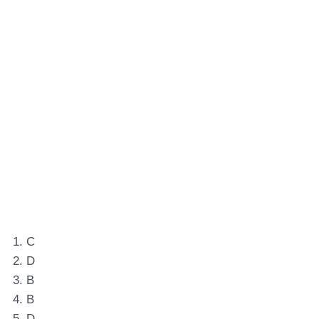
1. C
2. D
3. B
4. B
5. D