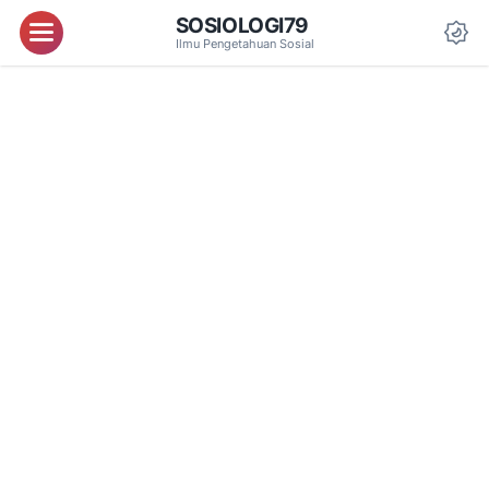
SOSIOLOGI79
Menu
Ilmu Pengetahuan Sosial
Da