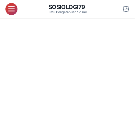
SOSIOLOGI79
Menu
Ilmu Pengetahuan Sosial
Da