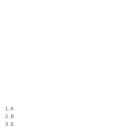
1. A
2. B
3. E