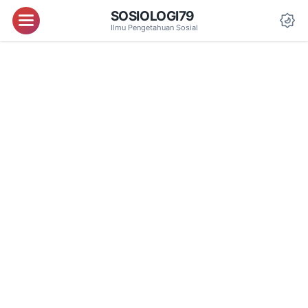
SOSIOLOGI79
Menu
Ilmu Pengetahuan Sosial
Da