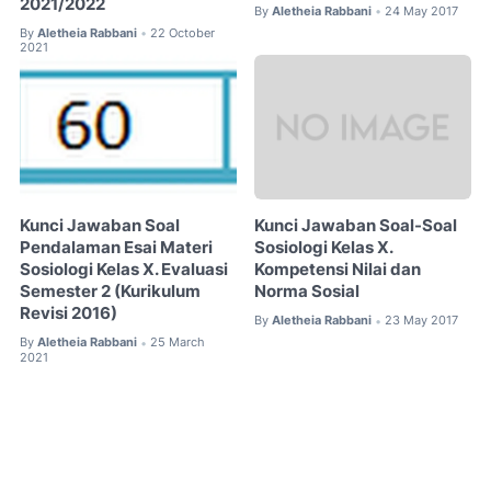
2021/2022
By
Aletheia Rabbani
24 May 2017
•
By
Aletheia Rabbani
22 October
•
2021
Kunci Jawaban Soal
Kunci Jawaban Soal-Soal
Pendalaman Esai Materi
Sosiologi Kelas X.
Sosiologi Kelas X. Evaluasi
Kompetensi Nilai dan
Semester 2 (Kurikulum
Norma Sosial
Revisi 2016)
By
Aletheia Rabbani
23 May 2017
•
By
Aletheia Rabbani
25 March
•
2021