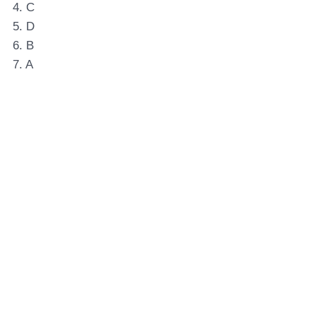
4. C
5. D
6. B
7. A