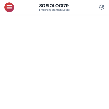
SOSIOLOGI79
Menu
Ilmu Pengetahuan Sosial
Da