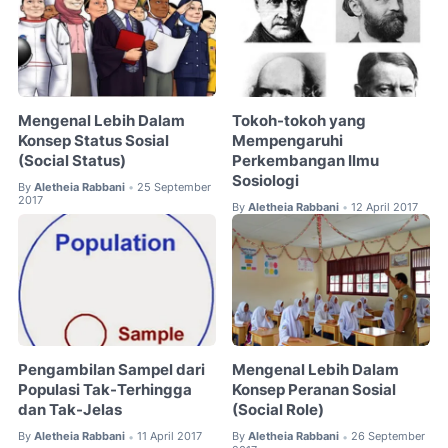
Mengenal Lebih Dalam
Tokoh-tokoh yang
Konsep Status Sosial
Mempengaruhi
(Social Status)
Perkembangan Ilmu
Sosiologi
By
Aletheia Rabbani
25 September
•
2017
By
Aletheia Rabbani
12 April 2017
•
Pengambilan Sampel dari
Mengenal Lebih Dalam
Populasi Tak-Terhingga
Konsep Peranan Sosial
dan Tak-Jelas
(Social Role)
By
Aletheia Rabbani
11 April 2017
By
Aletheia Rabbani
26 September
•
•