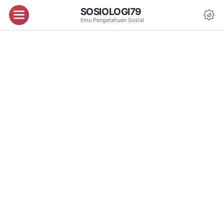
SOSIOLOGI79
Menu
Ilmu Pengetahuan Sosial
Da