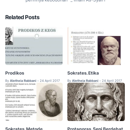
perihnya kebodohan” _ Imam As-Syafi’i
Related Posts
Prodikos
Sokrates. Etika
By
Aletheia Rabbani
24 April 2017
By
Aletheia Rabbani
24 April 2017
•
•
Sokrates. Metode
Protagoras. Seni Berdebat