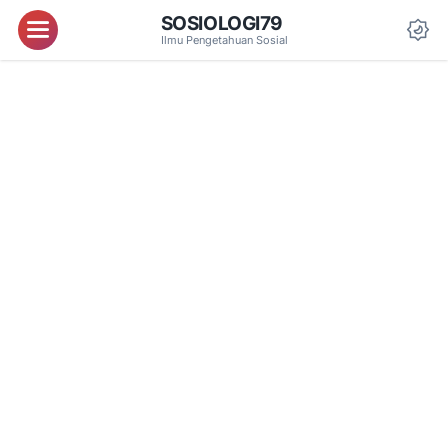
SOSIOLOGI79
Menu
Ilmu Pengetahuan Sosial
Da