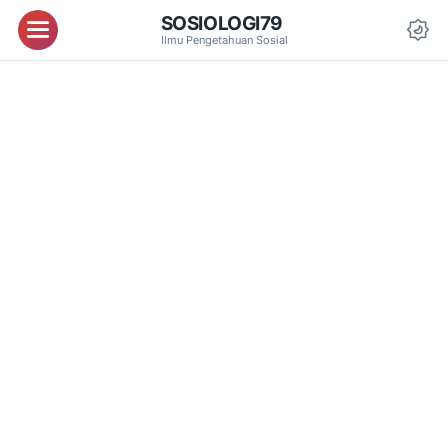
SOSIOLOGI79
Menu
Ilmu Pengetahuan Sosial
Da