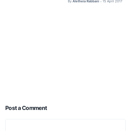
By
Aletheia Rabbani
15 April 2017
•
Post a Comment