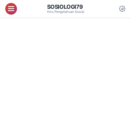
SOSIOLOGI79
Menu
Ilmu Pengetahuan Sosial
Da