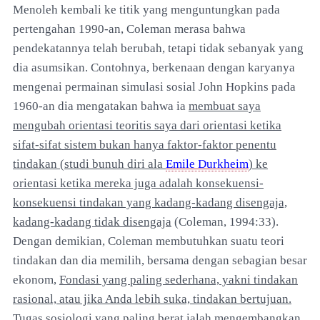
Menoleh kembali ke titik yang menguntungkan pada
pertengahan 1990-an, Coleman merasa bahwa
pendekatannya telah berubah, tetapi tidak sebanyak yang
dia asumsikan. Contohnya, berkenaan dengan karyanya
mengenai permainan simulasi sosial John Hopkins pada
1960-an dia mengatakan bahwa ia
membuat saya
mengubah orientasi teoritis saya dari orientasi ketika
sifat-sifat sistem bukan hanya faktor-faktor penentu
tindakan (studi bunuh diri ala
Emile Durkheim
) ke
orientasi ketika mereka juga adalah konsekuensi-
konsekuensi tindakan yang kadang-kadang disengaja,
kadang-kadang tidak disengaja
(Coleman, 1994:33).
Dengan demikian, Coleman membutuhkan suatu teori
tindakan dan dia memilih, bersama dengan sebagian besar
ekonom,
Fondasi yang paling sederhana, yakni tindakan
rasional, atau jika Anda lebih suka, tindakan bertujuan.
Tugas sosiologi yang paling berat ialah mengembangkan