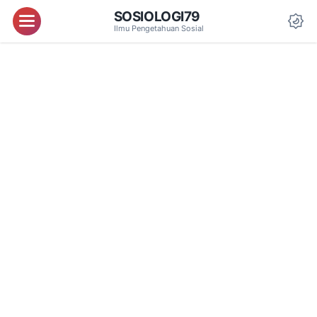
SOSIOLOGI79
Menu
Ilmu Pengetahuan Sosial
Da